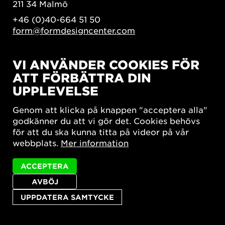
211 34 Malmö
+46 (0)40-664 51 50
form@formdesigncenter.com
VI ANVÄNDER COOKIES FÖR
NYHETSBREV
ATT FÖRBÄTTRA DIN
Fyll i din email och kryssa i ett eller flera
UPPLEVELSE
utskick som du är intresserad av.
Genom att klicka på knappen "acceptera alla"
E-
godkänner du att vi gör det. Cookies behövs
postadress
*
för att du ska kunna titta på videor på vår
Månadsbrev
Branschbrev
webbplats.
Mer information
ACCEPTERA
AVBÖJ
UPPDATERA SAMTYCKE