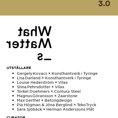
UTSTÄLLARE
Gergely Kovacs × Konsthantverk i Tyringe
Lisa Darland × Konsthantverk i Tyringe
Louise Hederström × Vilax
Stina Pehrsdotter × Vilax
Torkel Doehmers × Contura Steel
Magnus Göransson × Zaarstone
Max Gerthel × Betongdesign
Pia Högman & Jóna Berglind × TekoTryck
Sara Sjöbäck × Herman Anderssons Plåt
CURATOR