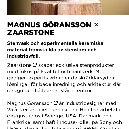
MAGNUS GÖRANSSON ✕
ZAARSTONE
Stenvask och experimentella keramiska
material framställda av stenslam och
industriavfall.
Zaarstone
skapar exklusiva stenprodukter
med fokus på kvalitet och hantverk. Med
gedigen expertis erbjuder de skräddarsydda
lösningar för både inredning och arkitektur, där
design och hållbarhet står i centrum.
Magnus Göransson
är industridesigner med
25 års erfarenhet i branschen. Han har arbetat i
designstudios i Sverige, USA, Danmark och
Frankrike, samt haft inhouse-roller på Sony och
LEGO. Idag är han frilansare på SWEN Creative