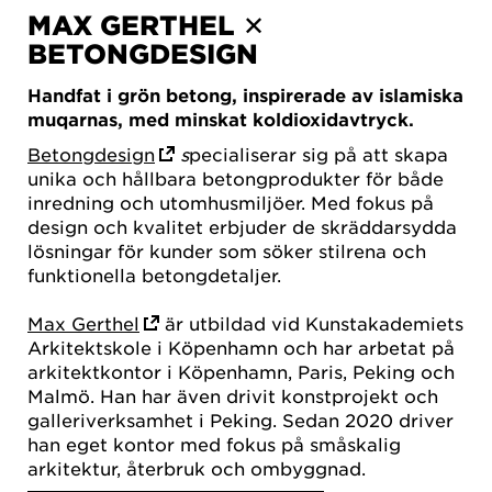
MAX GERTHEL ✕
BETONGDESIGN
Handfat i grön betong, inspirerade av islamiska
muqarnas, med minskat koldioxidavtryck.
Betongdesign
s
pecialiserar sig på att skapa
unika och hållbara betongprodukter för både
inredning och utomhusmiljöer. Med fokus på
design och kvalitet erbjuder de skräddarsydda
lösningar för kunder som söker stilrena och
funktionella betongdetaljer.
Max Gerthel
är utbildad vid Kunstakademiets
Arkitektskole i Köpenhamn och har arbetat på
arkitektkontor i Köpenhamn, Paris, Peking och
Malmö. Han har även drivit konstprojekt och
galleriverksamhet i Peking. Sedan 2020 driver
han eget kontor med fokus på småskalig
arkitektur, återbruk och ombyggnad.