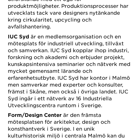
produktmöjligheter. Produktionsprocesser har
utvecklats tack vare designers nytänkande
kring cirkularitet, upcycling och
avfallshantering.
IUC Syd
är en medlemsorganisation och en
mötesplats för industriell utveckling, tillväxt
och samverkan. IUC Syd kopplar ihop industri,
forskning och akademi och erbjuder projekt,
kunskapsintensiva seminarier och nätverk med
mycket gemensamt lärande och
erfarenhetsutbyte. IUC Syd har kontor i Malmö
men samverkar med experter och konsulter,
främst i Skåne, men också i övriga landet. IUC
Syd ingår i ett nätverk av 16 Industriella
Utvecklingscentra runtom i Sverige.
Form/Design Center
är den främsta
mötesplatsen för arkitektur, design och
konsthantverk i Sverige. I en unik
kulturhistorisk miljö i centrala Malmö kan du