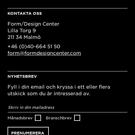
KONTAKTA OSS
Form/Design Center
Lilla Torg 9
211 34 Malmö
+46 (0)40-664 51 50
form@formdesigncenter.com
NYHETSBREV
Fyll i din email och kryssa i ett eller flera
utskick som du är intresserad av.
E-
postadress
*
Månadsbrev
Branschbrev