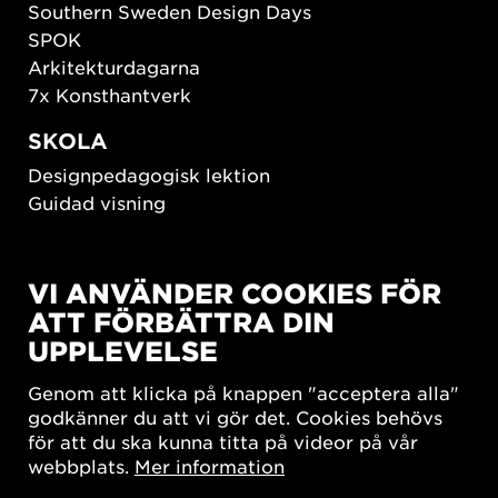
Southern Sweden Design Days
SPOK
Arkitekturdagarna
7x Konsthantverk
SKOLA
Designpedagogisk lektion
Guidad visning
HÅLLBAR UTVECKLING
VI ANVÄNDER COOKIES FÖR
New European Bauhaus
ATT FÖRBÄTTRA DIN
SUSTAINORDIC
UPPLEVELSE
Share Future Living
Lek för demokrati
Genom att klicka på knappen "acceptera alla"
What Matter_s
godkänner du att vi gör det. Cookies behövs
för att du ska kunna titta på videor på vår
webbplats.
Mer information