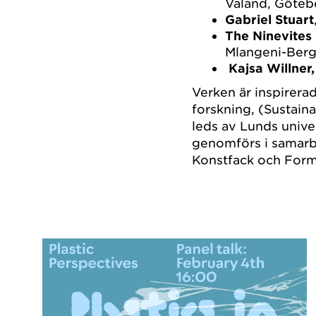
Valand, Götebo
Gabriel Stuart
The Ninevites
Mlangeni-Berg,
Kajsa Willner,
Verken är inspirer
forskning, (Sustain
leds av Lunds unive
genomförs i samarb
Konstfack och For