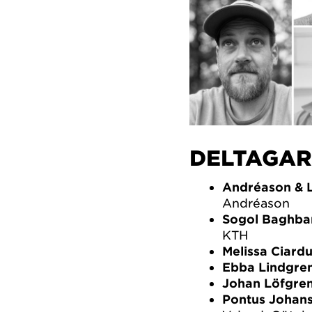
DELTAGAR
Andréason & L
Andréason
Sogol Baghba
KTH
Melissa Ciardu
Ebba Lindgre
Johan Löfgre
Pontus Johan