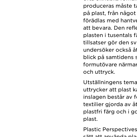
produceras måste ta
på plast, från något
förädlas med hantve
att bevara. Den ref
plasten i tusentals 
tillsatser gör den s
undersöker också åt
blick på samtidens 
formutövare närmar
och uttryck.
Utställningens tem
uttrycker att plast k
inslagen består av f
textilier gjorda av 
plastfri färg och i
plast.
Plastic Perspective
sätt att använda pla