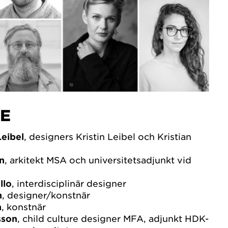
E
eibel
, designers Kristin Leibel och Kristian
n
, arkitekt MSA och universitetsadjunkt vid
llo
, interdisciplinär designer
n
, designer/konstnär
n
, konstnär
sson
, child culture designer MFA, adjunkt HDK-