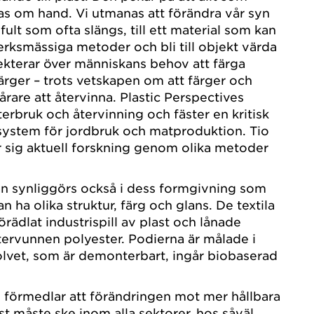
s om hand. Vi utmanas att förändra vår syn
 fult som ofta slängs, till ett material som kan
rksmässiga metoder och bli till objekt värda
lekterar över människans behov att färga
färger – trots vetskapen om att färger och
vårare att återvinna. Plastic Perspectives
erbruk och återvinning och fäster en kritisk
system för jordbruk och matproduktion. Tio
 sig aktuell forskning genom olika metoder
an synliggörs också i dess formgivning som
an ha olika struktur, färg och glans. De textila
örädlat industrispill av plast och lånade
återvunnen polyester. Podierna är målade i
 golvet, som är demonterbart, ingår biobaserad
s förmedlar att förändringen mot mer hållbara
st måste ske inom alla sektorer, hos såväl