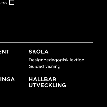
brev
ENT
SKOLA
Designpedagogisk lektion
Guidad visning
INGA
HÅLLBAR
UTVECKLING
New European Bauhaus
SUSTAINORDIC
ign
Share Future Living