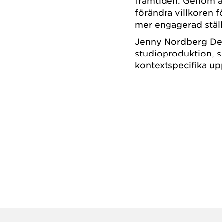
framtiden. Genom at
förändra villkoren 
mer engagerad ställ
Jenny Nordberg Des
studioproduktion, sm
kontextspecifika up