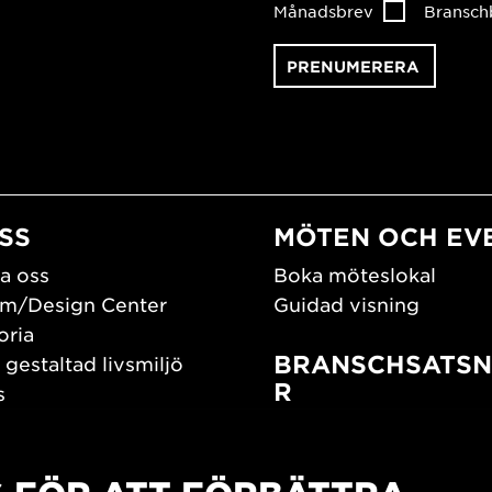
Månadsbrev
Bransch
SS
MÖTEN OCH EV
a oss
Boka möteslokal
m/Design Center
Guidad visning
oria
BRANSCHSATSN
 gestaltad livsmiljö
R
s
os oss
Branschguiden
um
Bidrag och stipendier
Southern Sweden Des