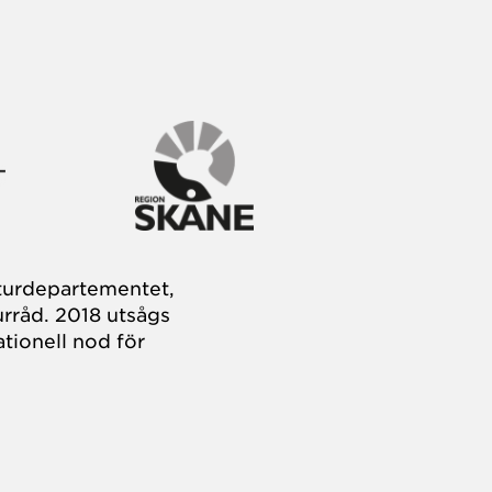
turdepartementet,
rråd. 2018 utsågs
tionell nod för