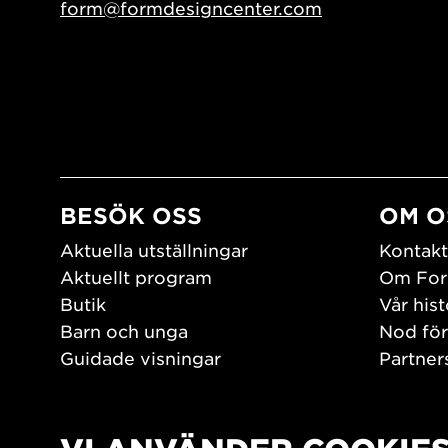
form@formdesigncenter.com
BESÖK OSS
OM O
Aktuella utställningar
Kontakt
Aktuellt program
Om For
Butik
Vår hist
Barn och unga
Nod för
Guidade visningar
Partner
Tillgänglighet
Jobba h
Hitta hit
Pressr
Öppettider