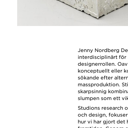
Jenny Nordberg Des
interdisciplinärt f
designerrollen. Oav
konceptuellt eller k
sökande efter altern
massproduktion. Stil
skarpsinnig kombin
slumpen som ett vik
Studions research oc
och design, fokuser
hur vi har gjort det