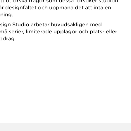
t utforska frågor som dessa försöker studion
för designfältet och uppmana det att inta en
ning.
ign Studio arbetar huvudsakligen med
å serier, limiterade upplagor och plats- eller
pdrag.