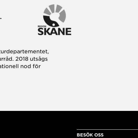
turdepartementet,
rråd. 2018 utsågs
tionell nod för
BESÖK OSS