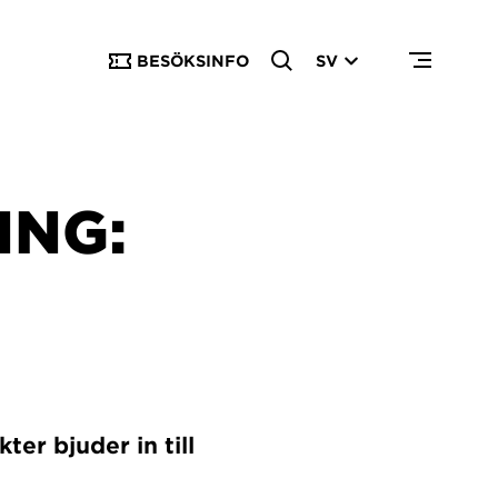
BESÖKSINFO
SV
ING:
er bjuder in till