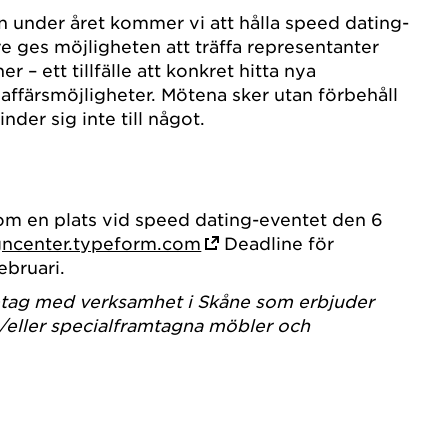
llen under året kommer vi att hålla speed dating-
e ges möjligheten att träffa representanter
r – ett tillfälle att konkret hitta nya
 affärsmöjligheter. Mötena sker utan förbehåll
nder sig inte till något.
N
om en plats vid speed dating-eventet den 6
gncenter.typeform.com
Deadline för
ebruari.
etag med verksamhet i Skåne som erbjuder
h/eller specialframtagna möbler och