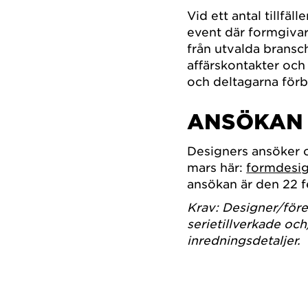
Vid ett antal tillfä
event där formgivar
från utvalda bransche
affärskontakter och
och deltagarna förbi
ANSÖKA
Designers ansöker 
mars här:
formdesi
ansökan är den 22 f
Krav: Designer/för
serietillverkade oc
inredningsdetaljer.