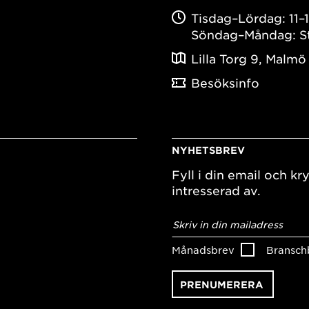
Tisdag–Lördag: 11–
Söndag–Måndag: S
Lilla Torg 9, Malmö
Besöksinfo
NYHETSBREV
Fyll i din email och kry
intresserad av.
E-
postadress
*
Månadsbrev
Bransch