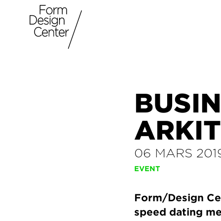
BUSIN
ARKI
06 MARS 201
EVENT
Form/Design Cent
speed dating mel