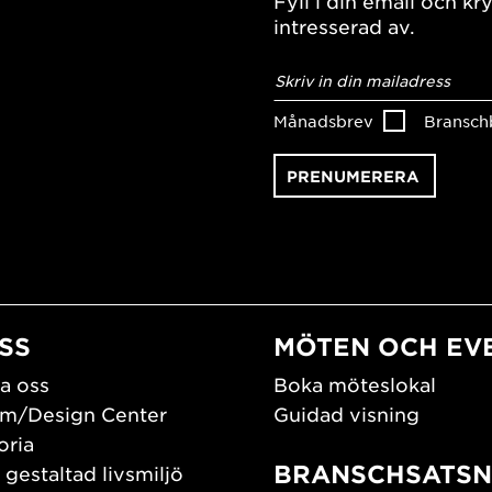
Fyll i din email och kry
intresserad av.
E-
postadress
*
Månadsbrev
Bransch
SS
MÖTEN OCH EV
a oss
Boka möteslokal
m/Design Center
Guidad visning
oria
BRANSCHSATSN
 gestaltad livsmiljö