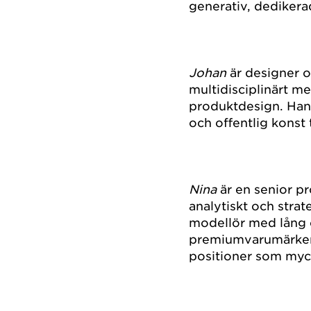
generativ, dedikera
Johan
är designer o
multidisciplinärt m
produktdesign. Hans 
och offentlig konst 
Nina
är en senior p
analytiskt och strat
modellör med lång 
premiumvarumärken. 
positioner som myc