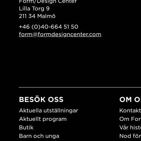
Form/Design Center
Lilla Torg 9
211 34 Malmö
+46 (0)40-664 51 50
form@formdesigncenter.com
BESÖK OSS
OM O
Aktuella utställningar
Kontakt
Aktuellt program
Om For
Butik
Vår hist
Barn och unga
Nod för