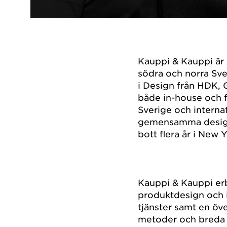
Kauppi & Kauppi är 
södra och norra Sv
i Design från HDK, 
både in-house och f
Sverige och internat
gemensamma designs
bott flera år i New 
Kauppi & Kauppi er
produktdesign och i
tjänster samt en ö
metoder och breda e