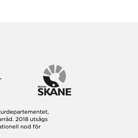
turdepartementet,
rråd. 2018 utsågs
tionell nod för