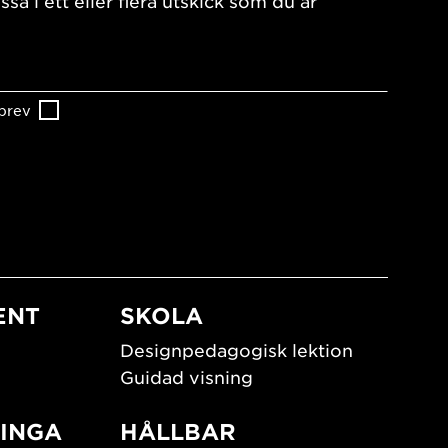
ssa i ett eller flera utskick som du är
brev
ENT
SKOLA
Designpedagogisk lektion
Guidad visning
INGA
HÅLLBAR