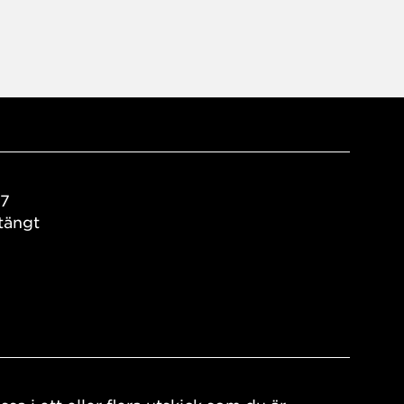
17
tängt