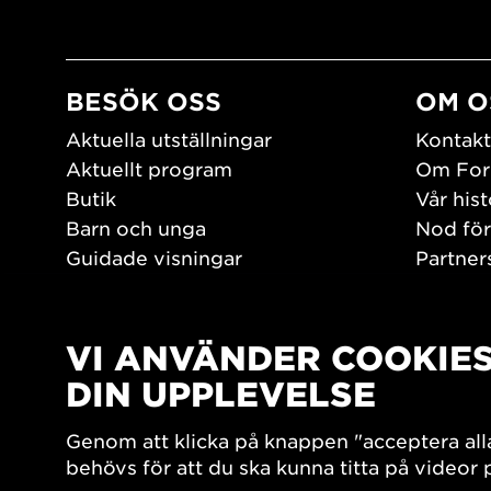
BESÖK OSS
OM O
Aktuella utställningar
Kontakt
Aktuellt program
Om For
Butik
Vår hist
Barn och unga
Nod för
Guidade visningar
Partner
Tillgänglighet
Jobba h
Hitta hit
Pressr
Öppettider
VI ANVÄNDER COOKIE
PLAY
DIN UPPLEVELSE
Form/De
Genom att klicka på knappen "acceptera all
Filmark
behövs för att du ska kunna titta på videor