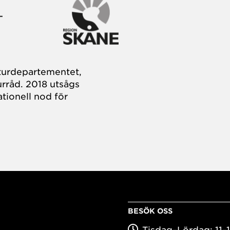
turdepartementet,
rråd. 2018 utsågs
tionell nod för
BESÖK OSS
Tisdag–Lördag: 11–