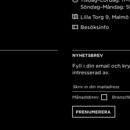
Söndag–Måndag: S
Lilla Torg 9, Malmö
Besöksinfo
NYHETSBREV
Fyll i din email och kry
intresserad av.
E-
postadress
*
Månadsbrev
Bransch