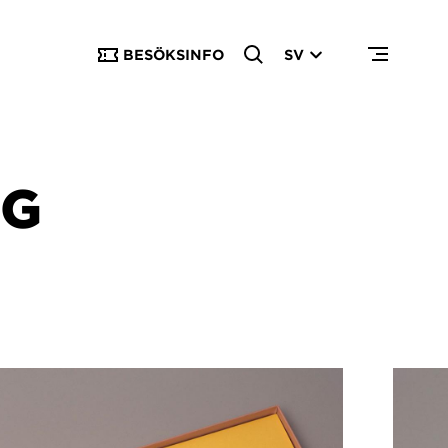
BESÖKSINFO
SV
RG