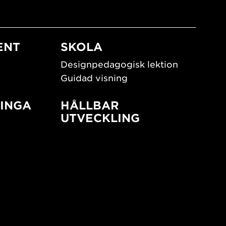
ENT
SKOLA
Designpedagogisk lektion
Guidad visning
INGA
HÅLLBAR
UTVECKLING
New European Bauhaus
SUSTAINORDIC
ign
Share Future Living
Lek för demokrati
What Matter_s