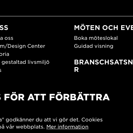
SS
MÖTEN OCH EV
a oss
Boka möteslokal
m/Design Center
Guidad visning
oria
BRANSCHSATSN
 gestaltad livsmiljö
R
s
os oss
Branschguiden
um
Bidrag och stipendier
S FÖR ATT FÖRBÄTTRA
Southern Sweden Des
Days
SPOK
sign Center Play
Arkitekturdagarna
a" godkänner du att vi gör det. Cookies
iv
 på vår webbplats.
Mer information
7x Konsthantverk