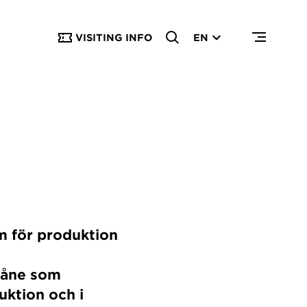
VISITING INFO
EN
m för produktion
Skåne som
uktion och i