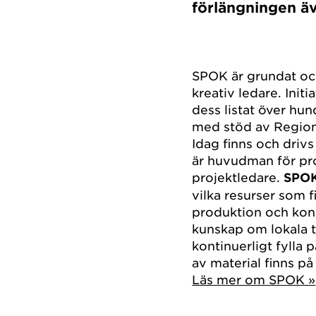
förlängningen ä
SPOK är grundat oc
kreativ ledare. Init
dess listat över hu
med stöd av Region
Idag finns och dri
är huvudman för pr
projektledare.
SPOK
vilka resurser som f
produktion och kons
kunskap om lokala t
kontinuerligt fylla
av material finns p
Läs mer om SPOK »