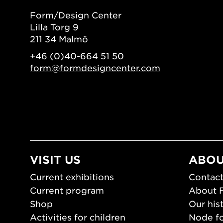
Form/Design Center
Lilla Torg 9
211 34 Malmö
+46 (0)40-664 51 50
form@formdesigncenter.com
VISIT US
ABOU
Current exhibitions
Contact
Current program
About 
Shop
Our his
Activities for children
Node fo