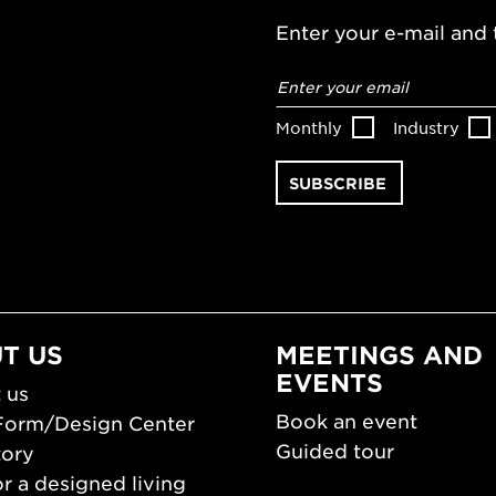
Enter your e-mail and t
Email
address
*
Monthly
Industry
T US
MEETINGS AND
EVENTS
 us
Book an event
Form/Design Center
Guided tour
tory
r a designed living