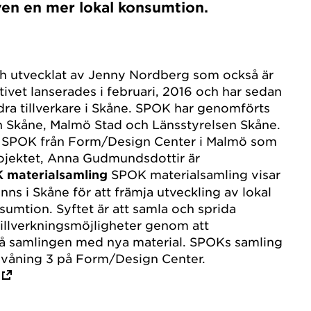
ven en mer lokal konsumtion.
h utvecklat av Jenny Nordberg som också är
iativet lanserades i februari, 2016 och har sedan
ndra tillverkare i Skåne. SPOK har genomförts
 Skåne, Malmö Stad och Länsstyrelsen Skåne.
vs SPOK från Form/Design Center i Malmö som
ojektet, Anna Gudmundsdottir är
 materialsamling
SPOK materialsamling visar
inns i Skåne för att främja utveckling av lokal
umtion. Syftet är att samla och sprida
illverkningsmöjligheter genom att
 på samlingen med nya material. SPOKs samling
å våning 3 på Form/Design Center.