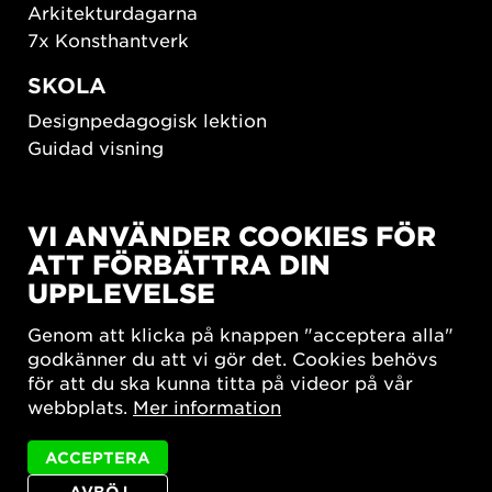
Arkitekturdagarna
7x Konsthantverk
SKOLA
Designpedagogisk lektion
Guidad visning
HÅLLBAR UTVECKLING
VI ANVÄNDER COOKIES FÖR
New European Bauhaus
ATT FÖRBÄTTRA DIN
SUSTAINORDIC
UPPLEVELSE
Share Future Living
Lek för demokrati
Genom att klicka på knappen "acceptera alla"
What Matter_s
godkänner du att vi gör det. Cookies behövs
för att du ska kunna titta på videor på vår
webbplats.
Mer information
ACCEPTERA
AVBÖJ