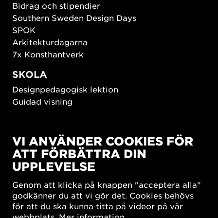
Bidrag och stipendier
Southern Sweden Design Days
SPOK
Arkitekturdagarna
7x Konsthantverk
SKOLA
Designpedagogisk lektion
Guidad visning
HÅLLBAR UTVECKLING
VI ANVÄNDER COOKIES FÖR
New European Bauhaus
ATT FÖRBÄTTRA DIN
SUSTAINORDIC
UPPLEVELSE
Share Future Living
Lek för demokrati
Genom att klicka på knappen "acceptera alla"
What Matter_s
godkänner du att vi gör det. Cookies behövs
för att du ska kunna titta på videor på vår
webbplats.
Mer information