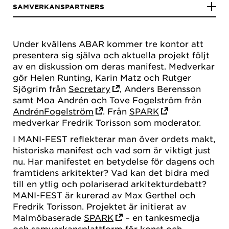
SAMVERKANSPARTNERS
Under kvällens ABAR kommer tre kontor att
presentera sig själva och aktuella projekt följt
av en diskussion om deras manifest. Medverkar
gör Helen Runting, Karin Matz och Rutger
Sjögrim från
Secretary
, Anders Berensson
samt Moa Andrén och Tove Fogelström från
AndrénFogelström
. Från
SPARK
medverkar Fredrik Torisson som moderator.
I MANI-FEST reflekterar man över ordets makt,
historiska manifest och vad som är viktigt just
nu. Har manifestet en betydelse för dagens och
framtidens arkitekter? Vad kan det bidra med
till en ytlig och polariserad arkitekturdebatt?
MANI-FEST är kurerad av Max Gerthel och
Fredrik Torisson. Projektet är initierat av
Malmöbaserade
SPARK
– en tankesmedja
och samverkansplattform för konst och