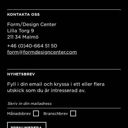
KONTAKTA OSS
Form/Design Center
Lilla Torg 9
211 34 Malmö
+46 (0)40-664 51 50
form@formdesigncenter.com
NYHETSBREV
Fyll i din email och kryssa i ett eller flera
utskick som du är intresserad av.
E-
postadress
*
Månadsbrev
Branschbrev