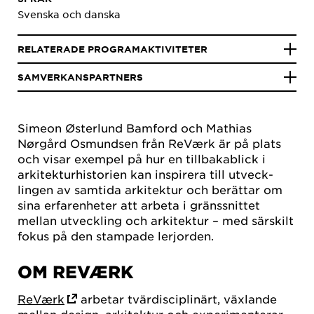
Svenska och danska
RELATERADE PROGRAMAKTIVITETER
SAMVERKANSPARTNERS
Simeon Østerlund Bamford och Mathias
Nørgård Osmundsen från ReVærk är på plats
och visar exempel på hur en tillbakablick i
arkitekturhistorien kan inspirera till utveck­
lingen av samtida arkitektur och berättar om
sina erfarenheter att arbeta i gränssnittet
mellan utveck­ling och arkitektur – med särskilt
fokus på den stampade lerjorden.
OM REVÆRK
ReVærk
arbetar tvärdisciplinärt, växlande
mellan design, arkitektur och experimenterar