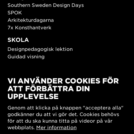
Southern Sweden Design Days
SPOK
Arkitekturdagarna
7x Konsthantverk
SKOLA
Designpedagogisk lektion
Guidad visning
HÅLLBAR UTVECKLING
VI ANVÄNDER COOKIES FÖR
New European Bauhaus
ATT FÖRBÄTTRA DIN
SUSTAINORDIC
UPPLEVELSE
Share Future Living
Lek för demokrati
Genom att klicka på knappen "acceptera alla"
What Matter_s
godkänner du att vi gör det. Cookies behövs
för att du ska kunna titta på videor på vår
webbplats.
Mer information