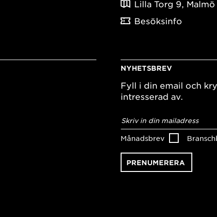
Lilla Torg 9, Malmö
Besöksinfo
NYHETSBREV
Fyll i din email och kry
intresserad av.
E-
postadress
*
Månadsbrev
Bransch