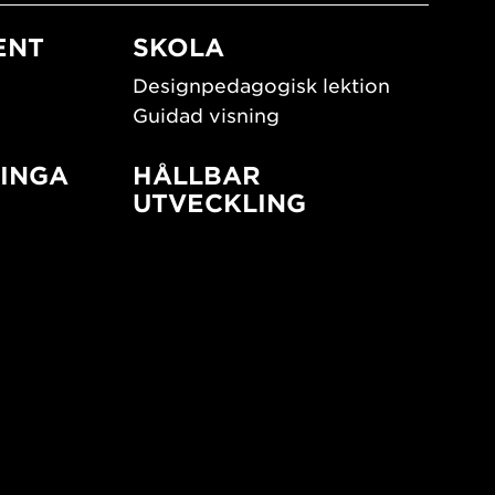
ENT
SKOLA
Designpedagogisk lektion
Guidad visning
INGA
HÅLLBAR
UTVECKLING
New European Bauhaus
SUSTAINORDIC
ign
Share Future Living
Lek för demokrati
What Matter_s