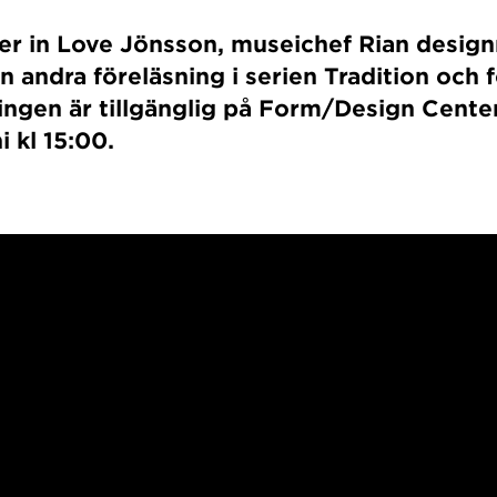
der in Love Jönsson, museichef Rian desi
en andra föreläsning i serien Tradition och 
ngen är tillgänglig på Form/Design Cente
i kl 15:00.