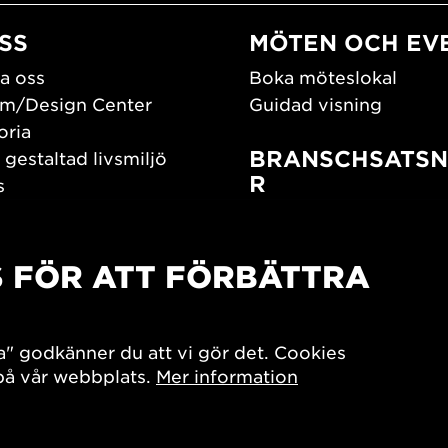
SS
MÖTEN OCH EV
a oss
Boka möteslokal
m/Design Center
Guidad visning
oria
BRANSCHSATSN
 gestaltad livsmiljö
R
s
os oss
Branschguiden
um
Bidrag och stipendier
S FÖR ATT FÖRBÄTTRA
Southern Sweden Des
Days
SPOK
sign Center Play
Arkitekturdagarna
a" godkänner du att vi gör det. Cookies
iv
 på vår webbplats.
Mer information
7x Konsthantverk