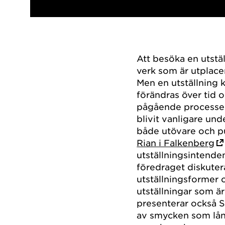
Att besöka en utstäl
verk som är utplacer
Men en utställning 
förändras över tid 
pågående processer
blivit vanligare und
både utövare och p
Rian i Falkenberg
utställningsintende
föredraget diskuter
utställningsformer 
utställningar som ä
presenterar också S
av smycken som låna