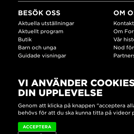
BESÖK OSS
OM O
Aktuella utställningar
Kontakt
Aktuellt program
Om For
Butik
Vår hist
Barn och unga
Nod för
Guidade visningar
Partner
Tillgänglighet
Jobba h
Hitta hit
Pressr
Öppettider
VI ANVÄNDER COOKIE
PLAY
DIN UPPLEVELSE
Form/De
Genom att klicka på knappen "acceptera all
Filmark
behövs för att du ska kunna titta på videor
ACCEPTERA