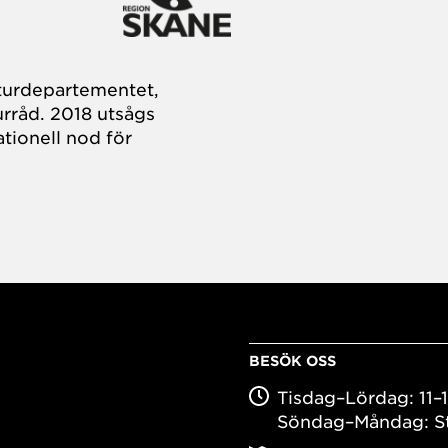
turdepartementet,
rråd. 2018 utsågs
tionell nod för
BESÖK OSS
Tisdag–Lördag: 11–
Söndag–Måndag: S