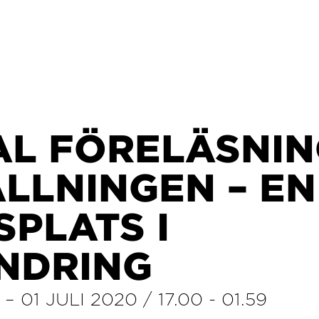
AL FÖRELÄSNIN
LLNINGEN – EN
PLATS I
NDRING
–
01 JULI 2020
/
17.00
-
01.59