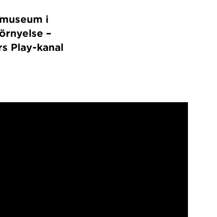
gnmuseum i
förnyelse –
rs Play-kanal