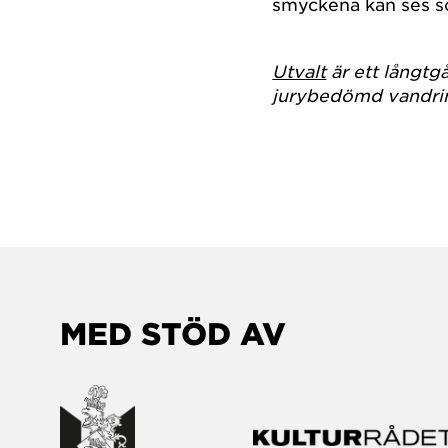
smyckena kan ses so
Utvalt
är ett långt
jurybedömd vandrin
MED STÖD AV