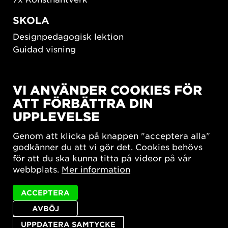
SKOLA
Designpedagogisk lektion
Guidad visning
HÅLLBAR UTVECKLING
VI ANVÄNDER COOKIES FÖR
New European Bauhaus
ATT FÖRBÄTTRA DIN
SUSTAINORDIC
UPPLEVELSE
Share Future Living
Lek för demokrati
Genom att klicka på knappen "acceptera alla"
What Matter_s
godkänner du att vi gör det. Cookies behövs
för att du ska kunna titta på videor på vår
webbplats.
Mer information
ACCEPTERA
AVBÖJ
Integritetspolicy
Tillgänglighetsredogörelse
Sajtkarta
Cookie-inställningar
UPPDATERA SAMTYCKE