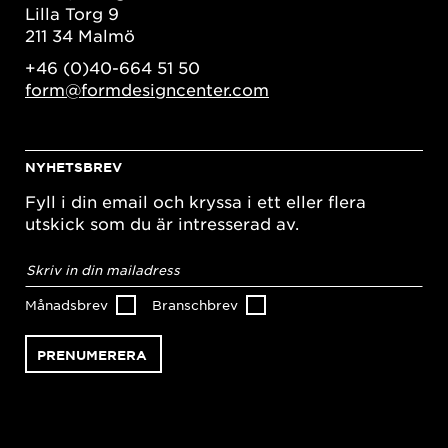
Lilla Torg 9
211 34 Malmö
+46 (0)40-664 51 50
form@formdesigncenter.com
NYHETSBREV
Fyll i din email och kryssa i ett eller flera
utskick som du är intresserad av.
E-
postadress
*
Månadsbrev
Branschbrev