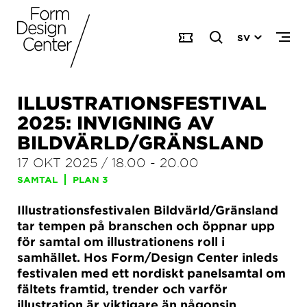
SV
ILLUSTRATIONSFESTIVAL
2025: INVIGNING AV
BILDVÄRLD/GRÄNSLAND
17 OKT 2025
/
18.00
-
20.00
SAMTAL
PLAN 3
Illustrationsfestivalen Bildvärld/Gränsland
tar tempen på branschen och öppnar upp
för samtal om illustrationens roll i
samhället. Hos Form/Design Center inleds
festivalen med ett nordiskt panelsamtal om
fältets framtid, trender och varför
illustration är viktigare än någonsin.