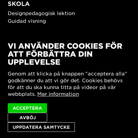
SKOLA
Designpedagogisk lektion
Guidad visning
HÅLLBAR UTVECKLING
VI ANVÄNDER COOKIES FÖR
New European Bauhaus
ATT FÖRBÄTTRA DIN
SUSTAINORDIC
UPPLEVELSE
Share Future Living
Lek för demokrati
Genom att klicka på knappen "acceptera alla"
What Matter_s
godkänner du att vi gör det. Cookies behövs
för att du ska kunna titta på videor på vår
webbplats.
Mer information
ACCEPTERA
AVBÖJ
Integritetspolicy
Tillgänglighetsredogörelse
Sajtkarta
Cookie-inställningar
UPPDATERA SAMTYCKE
© 2026 Form/Design Center