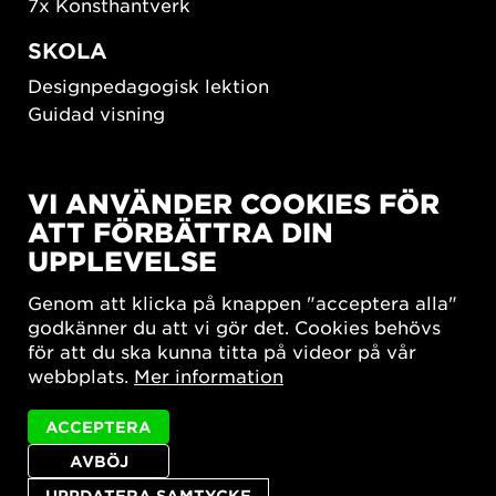
7x Konsthantverk
SKOLA
Designpedagogisk lektion
Guidad visning
HÅLLBAR UTVECKLING
VI ANVÄNDER COOKIES FÖR
New European Bauhaus
ATT FÖRBÄTTRA DIN
SUSTAINORDIC
UPPLEVELSE
Share Future Living
Lek för demokrati
Genom att klicka på knappen "acceptera alla"
What Matter_s
godkänner du att vi gör det. Cookies behövs
för att du ska kunna titta på videor på vår
webbplats.
Mer information
ACCEPTERA
AVBÖJ
Integritetspolicy
Tillgänglighetsredogörelse
Sajtkarta
Cookie-inställningar
UPPDATERA SAMTYCKE