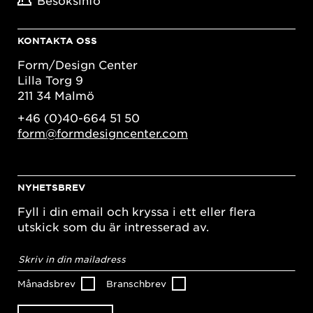
Besöksinfo
KONTAKTA OSS
Form/Design Center
Lilla Torg 9
211 34 Malmö
+46 (0)40-664 51 50
form@formdesigncenter.com
NYHETSBREV
Fyll i din email och kryssa i ett eller flera
utskick som du är intresserad av.
E-
postadress
*
Månadsbrev
Branschbrev