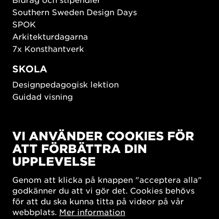
Southern Sweden Design Days
SPOK
Arkitekturdagarna
7x Konsthantverk
SKOLA
Designpedagogisk lektion
Guidad visning
HÅLLBAR UTVECKLING
VI ANVÄNDER COOKIES FÖR
New European Bauhaus
ATT FÖRBÄTTRA DIN
SUSTAINORDIC
UPPLEVELSE
Share Future Living
Lek för demokrati
Genom att klicka på knappen "acceptera alla"
What Matter_s
godkänner du att vi gör det. Cookies behövs
för att du ska kunna titta på videor på vår
webbplats.
Mer information