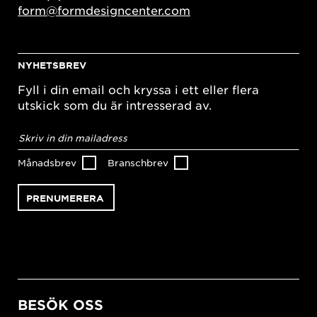
form@formdesigncenter.com
NYHETSBREV
Fyll i din email och kryssa i ett eller flera
utskick som du är intresserad av.
E-
postadress
*
Månadsbrev
Branschbrev
BESÖK OSS