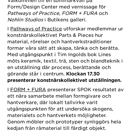
Välkommen till en sommarkväll på
Form/Design Center med vernissage för
Pathways of Practice
,
FORM + FURA
och
Nohlin Studios
i Butikens galleri.
I
Pathways of Practice
utforskar medlemmar ur
konstnärskollektivet Parts & Pieces hur
material, rörelser och hantverkstraditioner
formar våra sätt att skapa, tänka och berätta.
Med utgångspunkt i Tim Ingolds bok Lines
möts keramik, textil, trä, sten och blandteknik i
en utställning där process, berättande och
görande står i centrum.
Klockan 17.30
presenterar konstnärskollektivet utställningen.
I
FORM + FURA
presenterar SPOK resultatet av
ett nära samarbete mellan formgivare och
hantverkare, där lokalt tallvirke varit
utgångspunkten för att undersöka skogens,
materialets och hantverkets möjligheter.
Genom möbler och prototyper synliggörs hela
kedjan från råmaterial till färdigt objekt.