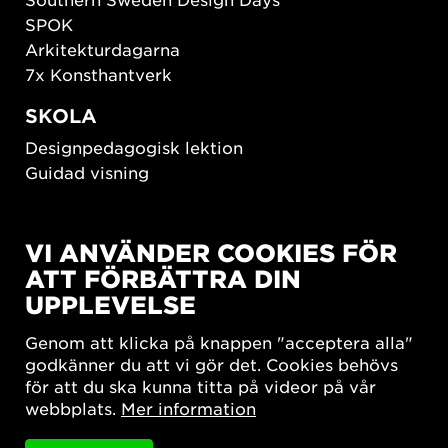
SPOK
Arkitekturdagarna
7x Konsthantverk
SKOLA
Designpedagogisk lektion
Guidad visning
HÅLLBAR UTVECKLING
VI ANVÄNDER COOKIES FÖR
New European Bauhaus
ATT FÖRBÄTTRA DIN
SUSTAINORDIC
UPPLEVELSE
Share Future Living
Lek för demokrati
Genom att klicka på knappen "acceptera alla"
What Matter_s
godkänner du att vi gör det. Cookies behövs
för att du ska kunna titta på videor på vår
webbplats.
Mer information