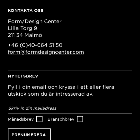
KONTAKTA OSS
Form/Design Center
Lilla Torg 9
211 34 Malmö
+46 (0)40-664 51 50
form@formdesigncenter.com
NYHETSBREV
Fyll i din email och kryssa i ett eller flera
utskick som du är intresserad av.
E-
postadress
*
Månadsbrev
Branschbrev