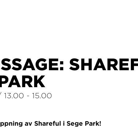
ISSAGE: SHARE
 PARK
/
13.00
-
15.00
pning av Shareful i Sege Park!