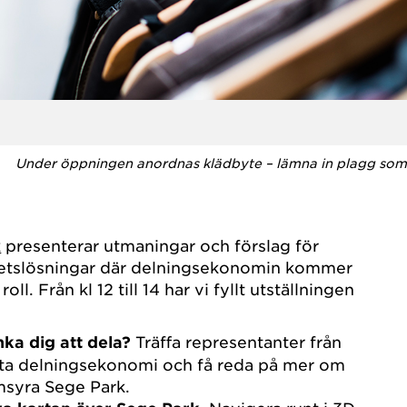
Under öppningen anordnas klädbyte – lämna in plagg som du
k
presenterar utmaningar och förslag för
hetslösningar där delningsekonomin kommer
ll. Från kl 12 till 14 har vi fyllt utställningen
nka dig att dela?
Träffa representanter från
ta delningsekonomi och få reda på mer om
msyra Sege Park.