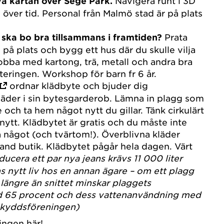
va kartan över Sege Park.
Navigera runt i 3D
 över tid. Personal från Malmö stad är på plats
i ska bo bra tillsammans i framtiden?
Prata
å plats och bygg ett hus där du skulle vilja
obba med kartong, trä, metall och andra bra
rteringen. Workshop för barn fr 6 år.
ordnar klädbyte och bjuder dig
kläder i sin bytesgarderob. Lämna in plagg som
e och ta hem något nytt du gillar. Tänk cirkulärt
nytt. Klädbytet är gratis och du måste inte
ta något (och tvärtom!). Överblivna kläder
hand butik. Klädbytet pågår hela dagen. Värt
ducera ett par nya jeans krävs 11 000 liter
ns nytt liv hos en annan ägare – om ett plagg
längre än snittet minskar plaggets
d 65 procent och dess vattenanvändning med
skyddsföreningen)
ningen
här!