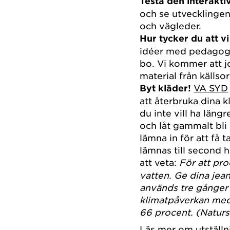
Testa den interakti
och se utvecklingen
och vägleder.
Hur tycker du att v
idéer med pedagog p
bo. Vi kommer att j
material från källso
Byt kläder!
VA SYD
att återbruka dina 
du inte vill ha längr
och låt gammalt bli 
lämna in för att få 
lämnas till second 
att veta:
För att pro
vatten. Ge dina jea
används tre gånger 
klimatpåverkan me
66 procent. (Natur
Läs mer om utställ