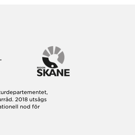
turdepartementet,
rråd. 2018 utsågs
tionell nod för