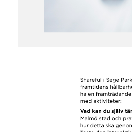
Shareful i Sege Par
framtidens hållbar
ha en framträdande ro
med aktiviteter:
Vad kan du själv tä
Malmö stad och pra
hur detta ska geno