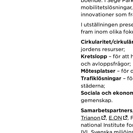
boende. I Sege Park
mobilitetslösningar
innovationer som fr
I utställningen pre
fram inom olika fo
Cirkularitet/cirkul
jordens resurser;
Kretslopp
– för att 
och avloppsfrågor;
Mötesplatser
– för 
Trafiklösningar
– fö
städerna;
Sociala och ekonom
gemenskap.
Samarbetspartners,
Trianon
,
E.ON
,
national Institute 
IVL Svenska miljöins