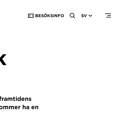
BESÖKSINFO
SV
K
 framtidens
kommer ha en