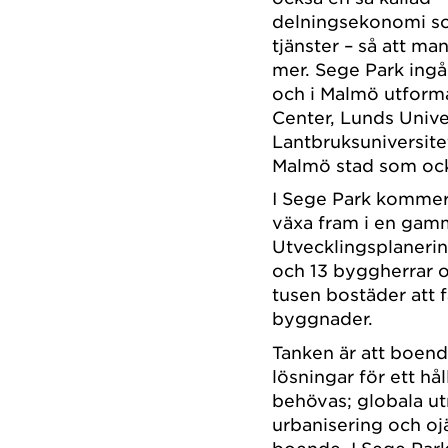
delningsekonomi so
tjänster – så att ma
mer. Sege Park ingå
och i Malmö utform
Center, Lunds Univer
Lantbruksuniversite
Malmö stad som ock
I Sege Park kommer 
växa fram i en gamma
Utvecklingsplanerin
och 13 byggherrar
tusen bostäder att f
byggnader.
Tanken är att boend
lösningar för ett hå
behövas; globala u
urbanisering och oj