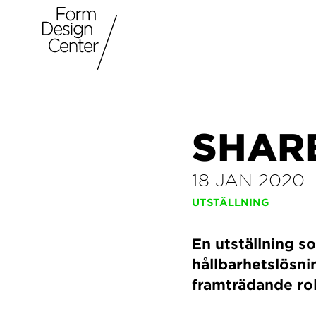
SHAR
18 JAN 2020
UTSTÄLLNING
En utställning s
hållbarhetslösn
framträdande rol