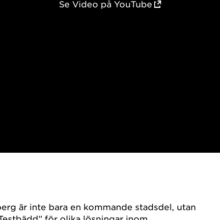
Se Video på YouTube
berg är inte bara en kommande stadsdel, utan
”Testbädd” för olika lösningar inom