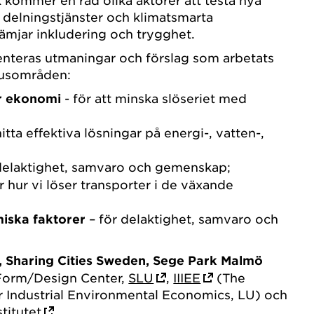
 kommer en rad olika aktörer att testa nya
, delningstjänster och klimatsmarta
ämjar inkludering och trygghet.
senteras utmaningar och förslag som arbetats
kusområden:
är ekonomi
- för att minska slöseriet med
hitta effektiva lösningar på energi-, vatten-,
delaktighet, samvaro och gemenskap;
r hur vi löser transporter i de växande
iska faktorer
– för delaktighet, samvaro och
 Sharing Cities Sweden, Sege Park Malmö
 Form/Design Center,
SLU
,
IIIEE
(The
for Industrial Environmental Economics, LU) och
titutet
.