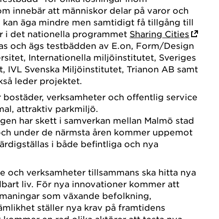
m innebär att människor delar på varor och
n kan äga mindre men samtidigt få tillgång till
r i det nationella programmet
Sharing Cities
as och ägs testbädden av E.on, Form/Design
sitet, Internationella miljöinstitutet, Sveriges
t, IVL Svenska Miljöinstitutet, Trianon AB samt
så leder projektet.
bostäder, verksamheter och offentlig service
l, attraktiv parkmiljö.
gen har skett i samverkan mellan Malmö stad
 och under de närmsta åren kommer uppemot
ärdigställas i både befintliga och nya
e och verksamheter tillsammans ska hitta nya
llbart liv. För nya innovationer kommer att
tmaningar som växande befolkning,
ämlikhet ställer nya krav på framtidens