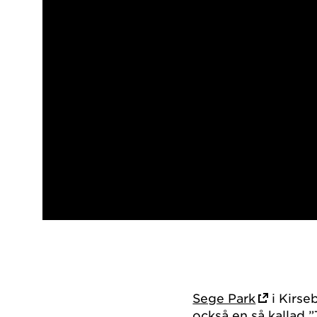
Sege Park
i Kirse
också en så kallad 