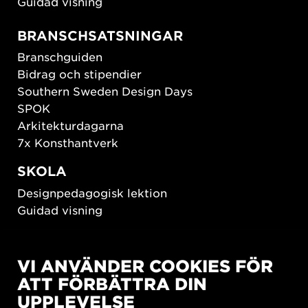
Guidad visning
BRANSCHSATSNINGAR
Branschguiden
Bidrag och stipendier
Southern Sweden Design Days
SPOK
Arkitekturdagarna
7x Konsthantverk
SKOLA
Designpedagogisk lektion
Guidad visning
HÅLLBAR UTVECKLING
VI ANVÄNDER COOKIES FÖR
New European Bauhaus
ATT FÖRBÄTTRA DIN
SUSTAINORDIC
UPPLEVELSE
Share Future Living