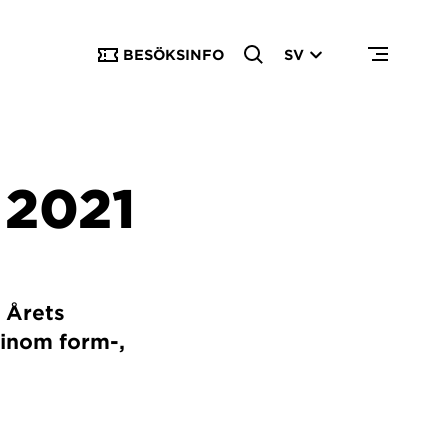
BESÖKSINFO
SV
2021
 Årets
 inom form-,