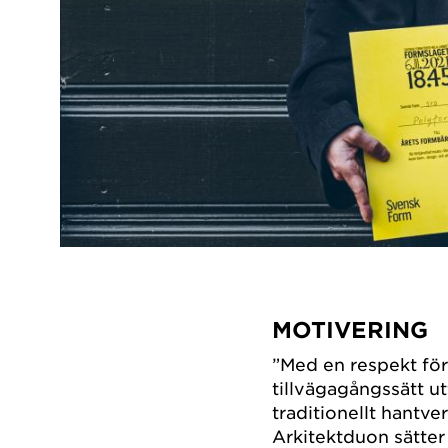
⁣MOTIVERING
”Med en respekt för
tillvägagångssätt u
traditionellt hantve
Arkitektduon sätte