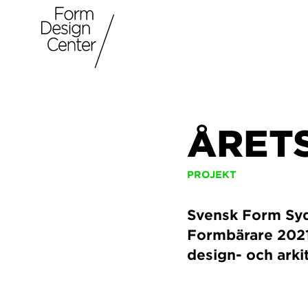
ÅRET
PROJEKT
Svensk Form Syd
Formbärare 2021 
design- och ark