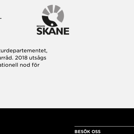
turdepartementet,
rråd. 2018 utsågs
tionell nod för
BESÖK OSS