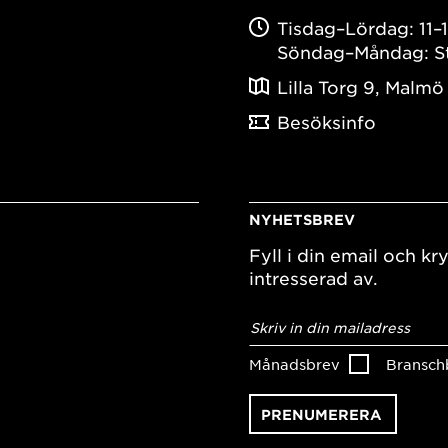
Tisdag–Lördag: 11–
Söndag–Måndag: S
Lilla Torg 9, Malmö
Besöksinfo
NYHETSBREV
Fyll i din email och kry
intresserad av.
E-
postadress
*
Månadsbrev
Bransch