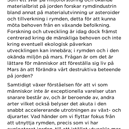
materialbrist på jorden forskar rymdindustrin
bland annat på materialutvinning ur asteroider
och tillverkning i rymden, detta för att kunna
möta behoven från en växande befolkning.
Forskning och utveckling är idag dock främst
centrerad kring de mänskliga behoven och inte
kring eventuell ekologisk påverkan
utvecklingen kan innebära; i rymden och i den
okända miljön på mars. Frågan är om det är
lättare för människor att föreställa sig liv på
Mars än att förändra vårt destruktiva beteende
på jorden?
Samtidigt växer förståelsen för att vi som
människor inte är exceptionella varelser utan
snarare består av, och är beroende av, andra
arter vilket också belyser det akuta i den
snabbt accelererande utrotningen av växt- och
djurarter. Vad händer om vi flyttar fokus från
att utnyttja rymden, precis som vi har
exploaterat jorden, till att istället utveckla mer