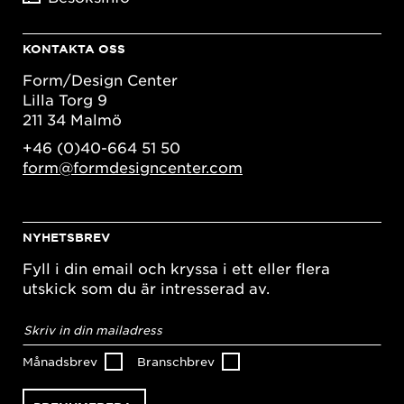
KONTAKTA OSS
Form/Design Center
Lilla Torg 9
211 34 Malmö
+46 (0)40-664 51 50
form@formdesigncenter.com
NYHETSBREV
Fyll i din email och kryssa i ett eller flera
utskick som du är intresserad av.
E-
postadress
*
Månadsbrev
Branschbrev