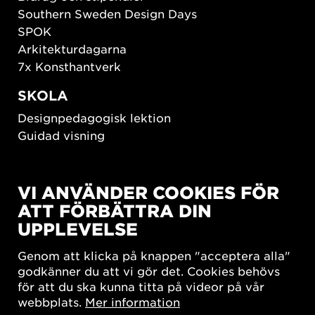
Southern Sweden Design Days
SPOK
Arkitekturdagarna
7x Konsthantverk
SKOLA
Designpedagogisk lektion
Guidad visning
HÅLLBAR UTVECKLING
VI ANVÄNDER COOKIES FÖR
New European Bauhaus
ATT FÖRBÄTTRA DIN
SUSTAINORDIC
UPPLEVELSE
Share Future Living
Lek för demokrati
Genom att klicka på knappen "acceptera alla"
What Matter_s
godkänner du att vi gör det. Cookies behövs
för att du ska kunna titta på videor på vår
webbplats.
Mer information