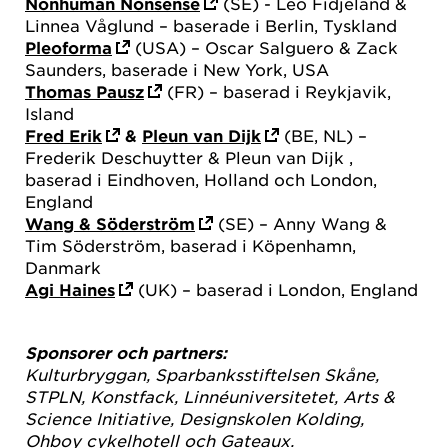
Nonhuman Nonsense
(SE) - Leo Fidjeland &
Linnea Våglund – baserade i Berlin, Tyskland
Pleoforma
(USA) – Oscar Salguero & Zack
Saunders, baserade i New York, USA
Thomas Pausz
(FR) – baserad i Reykjavik,
Island
Fred Erik
&
Pleun van Dijk
(BE, NL) –
Frederik Deschuytter & Pleun van Dijk ,
baserad i Eindhoven, Holland och London,
England
Wang & Söderström
(SE) – Anny Wang &
Tim Söderström, baserad i Köpenhamn,
Danmark
Agi Haines
(UK) – baserad i London, England
Sponsorer och partners:
Kulturbryggan, Sparbanksstiftelsen Skåne,
STPLN, Konstfack, Linnéuniversitetet, Arts &
Science Initiative, Designskolen Kolding,
Ohboy cykelhotell och Gateaux.