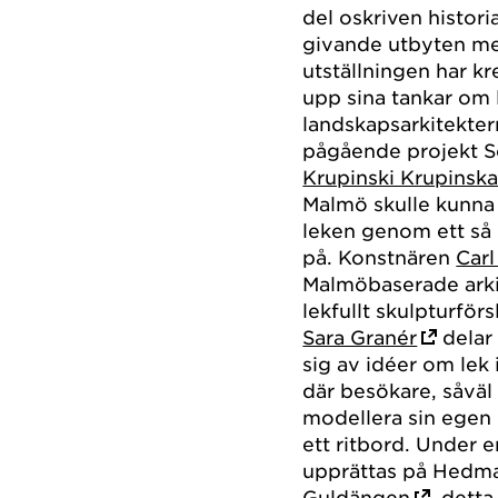
del oskriven histor
givande utbyten mel
utställningen har kre
upp sina tankar om l
landskapsarkitekte
pågående projekt S
Krupinski Krupinsk
Malmö skulle kunna
leken genom ett så 
på. Konstnären
Carl
Malmöbaserade ark
lekfullt skulpturför
Sara Granér
delar
sig av idéer om lek 
där besökare, såväl
modellera sin egen l
ett ritbord. Under
upprättas på Hedm
Guldängen
, dett