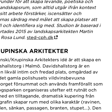
under för att skapa levande, poetiska och
landskapsrum, som alltid utgår ifrån kontext
 sitt arbete förstärker, iscensätter och
rnas särdrag med målet att skapa platser att
ill och identifiera sig med. Studion är baserad i
tades 2015 av landskapsarkitekten Martin
n Rosa Lund.
sted-cph.dk
RUPINSKA ARKITEKTER
nski/Krupinska Arkitekters idé är att skapa en
hallstorg i Malmö. Davidshallstorg är en
n likväl intim och fredad plats, omgärdad av
 det gamla polishusets vildvinsbevuxna
 torget försummat och används framförallt som
ogsparken organiseras utefter ett rutnät och
d en tilltagande, dramatisk kupering från
ografin skapar rum med olika karaktär (ravinen,
en, sänkan, passagen, branten, stupet...). Den