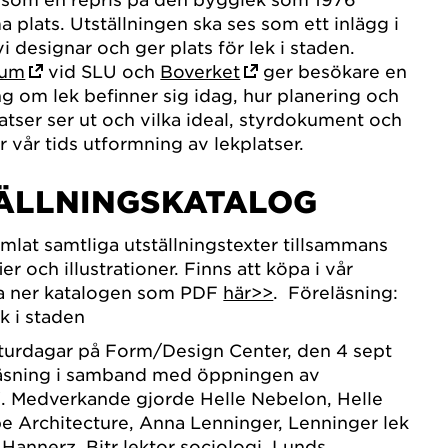
plats. Utställningen ska ses som ett inlägg i
i designar och ger plats för lek i staden.
ium
vid SLU och
Boverket
ger besökare en
ing om lek befinner sig idag, hur planering och
atser ser ut och vilka ideal, styrdokument och
 vår tids utformning av lekplatser.
TÄLLNINGSKATALOG
amlat samtliga utställningstexter tillsammans
er och illustrationer. Finns att köpa i vår
da ner katalogen som PDF
här>>
. Föreläsning:
k i staden
kturdagar på Form/Design Center, den 4 sept
eläsning i samband med öppningen av
". Medverkande gjorde Helle Nebelon, Helle
 Architecture, Anna Lenninger, Lenninger lek
 Hannerz, Bitr lektor sociologi, Lunds