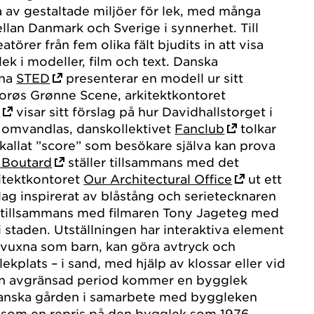
ia av gestaltade miljöer för lek, med många
lan Danmark och Sverige i synnerhet. Till
atörer från fem olika fält bjudits in att visa
ek i modeller, film och text. Danska
rna
STED
presenterar en modell ur sitt
orøs Grønne Scene, arkitektkontoret
a
visar sitt förslag på hur Davidhallstorget i
 omvandlas, danskollektivet
Fanclub
tolkar
kallat ”score” som besökare själva kan prova
 Boutard
ställer tillsammans med det
itektkontoret
Our Architectural Office
ut ett
slag inspirerat av blåstång och serietecknaren
 tillsammans med filmaren Tony Jageteg med
i staden. Utställningen har interaktiva element
 vuxna som barn, kan göra avtryck och
ekplats – i sand, med hjälp av klossar eller vid
 en avgränsad period kommer en bygglek
anska gården i samarbete med byggleken
a som en repris på den bygglek som 1976