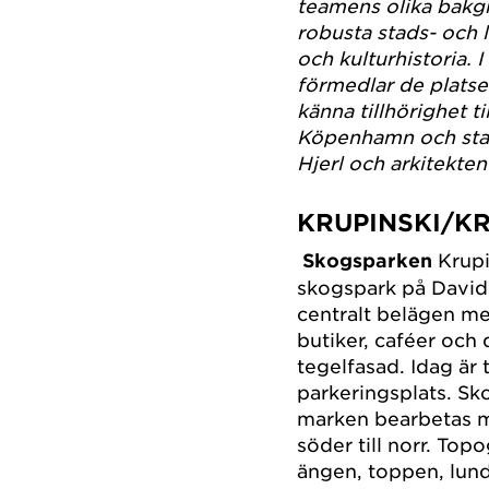
teamens olika bakgr
robusta stads- och 
och kulturhistoria. I
förmedlar de platse
känna tillhörighet t
Köpenhamn och star
Hjerl och arkitekte
KRUPINSKI/K
Skogsparken
Krupi
skogspark på Davids
centralt belägen me
butiker, caféer och
tegelfasad. Idag är
parkeringsplats. Sk
marken bearbetas me
söder till norr. Top
ängen, toppen, lund