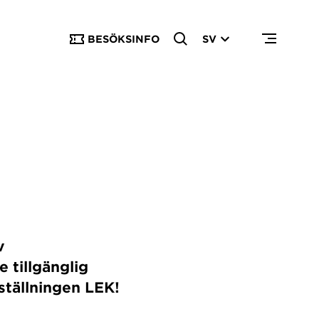
BESÖKSINFO
SV
v
e tillgänglig
ställningen LEK!