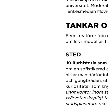
universitet. Modera
Tankesmedjan Movi
TANKAR O
Fem kreatörer från ol
om lek i modeller, f
STED
Kulturhistoria som
om en sofistikerad o
hittar man därför i
och gungbrädan, uta
kuriositeter som kny
ungt kontor inom s
tvärvetenskapligt te
stadsplanerare och