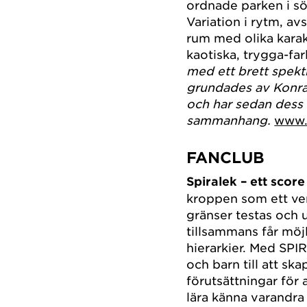
ordnade parken i söd
Variation i rytm, a
rum med olika karak
kaotiska, trygga-farl
med ett brett spekt
grundades av Konra
och har sedan dess 
sammanhang.
www.
FANCLUB
Spiralek – ett score
kroppen som ett verk
gränser testas och u
tillsammans får möjl
hierarkier. Med SPI
och barn till att sk
förutsättningar för 
lära känna varandra