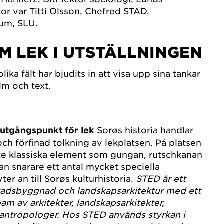
tor var Titti Olsson, Chefred STAD,
um, SLU.
M LEK I UTSTÄLLNINGEN
ika fält har bjudits in att visa upp sina tankar
ilm och text.
 utgångspunkt för lek
Sorøs historia handlar
ch förfinad tolkning av lekplatsen. På platsen
nte klassiska element som gungan, rutschkanan
n snarare ett antal mycket speciella
ter an till Sorøs kulturhistoria.
STED är ett
tadsbyggnad och landskapsarkitektur med ett
am av arkitekter, landskapsarkitekter,
 antropologer. Hos STED används styrkan i