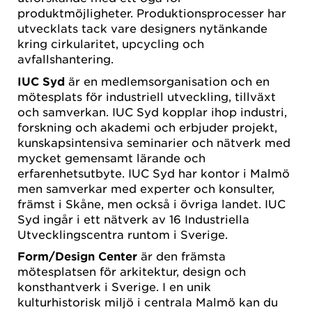
produktmöjligheter. Produktionsprocesser har
utvecklats tack vare designers nytänkande
kring cirkularitet, upcycling och
avfallshantering.
IUC Syd
är en medlemsorganisation och en
mötesplats för industriell utveckling, tillväxt
och samverkan. IUC Syd kopplar ihop industri,
forskning och akademi och erbjuder projekt,
kunskapsintensiva seminarier och nätverk med
mycket gemensamt lärande och
erfarenhetsutbyte. IUC Syd har kontor i Malmö
men samverkar med experter och konsulter,
främst i Skåne, men också i övriga landet. IUC
Syd ingår i ett nätverk av 16 Industriella
Utvecklingscentra runtom i Sverige.
Form/Design Center
är den främsta
mötesplatsen för arkitektur, design och
konsthantverk i Sverige. I en unik
kulturhistorisk miljö i centrala Malmö kan du