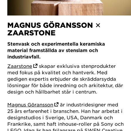
MAGNUS GÖRANSSON ✕
ZAARSTONE
Stenvask och experimentella keramiska
material framställda av stenslam och
industriavfall.
Zaarstone
skapar exklusiva stenprodukter
med fokus på kvalitet och hantverk. Med
gedigen expertis erbjuder de skräddarsydda
lösningar för både inredning och arkitektur, där
design och hållbarhet står i centrum.
Magnus Göransson
är industridesigner med
25 års erfarenhet i branschen. Han har arbetat i
designstudios i Sverige, USA, Danmark och
Frankrike, samt haft inhouse-roller på Sony och
LEGO. Idag är han frilansare på SWEN Creative