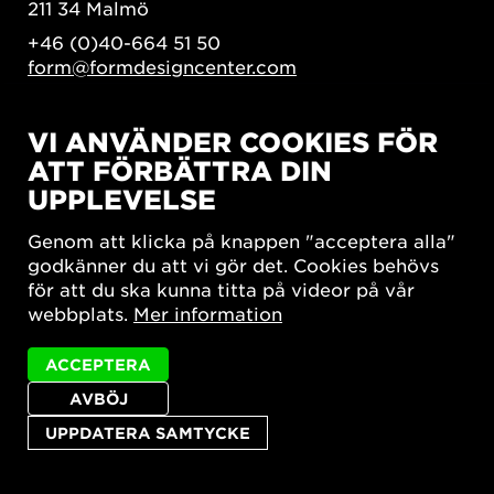
211 34 Malmö
+46 (0)40-664 51 50
form@formdesigncenter.com
VI ANVÄNDER COOKIES FÖR
NYHETSBREV
ATT FÖRBÄTTRA DIN
Fyll i din email och kryssa i ett eller flera
UPPLEVELSE
utskick som du är intresserad av.
Genom att klicka på knappen "acceptera alla"
E-
godkänner du att vi gör det. Cookies behövs
postadress
*
för att du ska kunna titta på videor på vår
Månadsbrev
Branschbrev
webbplats.
Mer information
ACCEPTERA
AVBÖJ
UPPDATERA SAMTYCKE