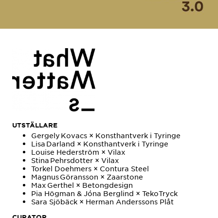
UTSTÄLLARE
Gergely Kovacs × Konsthantverk i Tyringe
Lisa Darland × Konsthantverk i Tyringe
Louise Hederström × Vilax
Stina Pehrsdotter × Vilax
Torkel Doehmers × Contura Steel
Magnus Göransson × Zaarstone
Max Gerthel × Betongdesign
Pia Högman & Jóna Berglind × TekoTryck
Sara Sjöbäck × Herman Anderssons Plåt
CURATOR