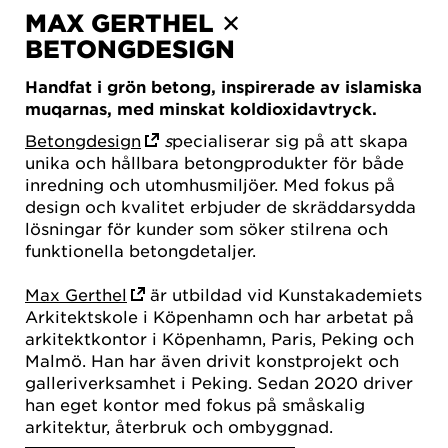
MAX GERTHEL ✕
BETONGDESIGN
Handfat i grön betong, inspirerade av islamiska
muqarnas, med minskat koldioxidavtryck.
Betongdesign
s
pecialiserar sig på att skapa
unika och hållbara betongprodukter för både
inredning och utomhusmiljöer. Med fokus på
design och kvalitet erbjuder de skräddarsydda
lösningar för kunder som söker stilrena och
funktionella betongdetaljer.
Max Gerthel
är utbildad vid Kunstakademiets
Arkitektskole i Köpenhamn och har arbetat på
arkitektkontor i Köpenhamn, Paris, Peking och
Malmö. Han har även drivit konstprojekt och
galleriverksamhet i Peking. Sedan 2020 driver
han eget kontor med fokus på småskalig
arkitektur, återbruk och ombyggnad.