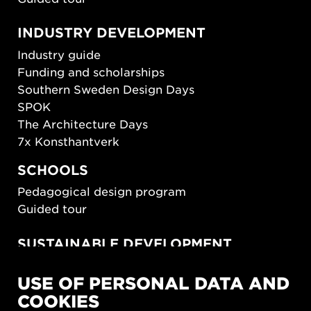
INDUSTRY DEVELOPMENT
Industry guide
Funding and scholarships
Southern Sweden Design Days
SPOK
The Architecture Days
7x Konsthantverk
SCHOOLS
Pedagogical design program
Guided tour
SUSTAINABLE DEVELOPMENT
New European Bauhaus
USE OF PERSONAL DATA AND
SUSTAINORDIC
COOKIES
Share Future Living