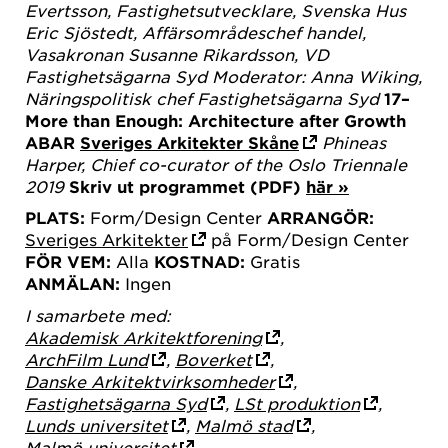
Evertsson, Fastighetsutvecklare, Svenska Hus
Eric Sjöstedt, Affärsområdeschef handel,
Vasakronan
Susanne Rikardsson, VD
Fastighetsägarna Syd
Moderator: Anna Wiking,
Näringspolitisk chef
Fastighetsägarna Syd
17–
More than Enough: Architecture after Growth
ABAR
Sveriges Arkitekter Skåne
Phineas
Harper, Chief co-curator of the Oslo Triennale
2019
Skriv ut programmet (PDF)
här »
PLATS:
Form/Design Center
ARRANGÖR:
Sveriges Arkitekter
på Form/Design Center
FÖR VEM:
Alla
KOSTNAD:
Gratis
ANMÄLAN:
Ingen
I samarbete med:
Akademisk Arkitektforening
,
ArchFilm Lund
,
Boverket
,
Danske Arkitektvirksomheder
,
Fastighetsägarna Syd
,
LSt produktion
,
Lunds universitet
,
Malmö stad
,
Malmö universitet
,