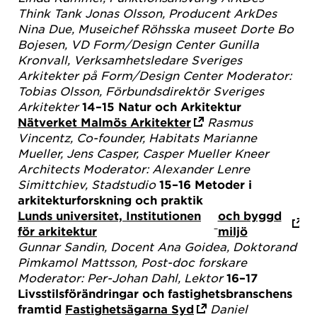
Think Tank
Jonas Olsson, Producent ArkDes
Nina Due, Museichef Röhsska museet
Dorte Bo
Bojesen, VD Form/Design Center
Gunilla
Kronvall, Verksamhetsledare Sveriges
Arkitekter på
Form/Design Center
Moderator:
Tobias Olsson, Förbundsdirektör Sveriges
Arkitekter
14–15
Natur och Arkitektur
Nätverket Malmös Arkitekter
Rasmus
Vincentz, Co-founder, Habitats
Marianne
Mueller, Jens Casper, Casper Mueller Kneer
Architects
Moderator: Alexander Lenre
Simittchiev, Stadstudio
15–16
Metoder i
arkitekturforskning och praktik
Lunds universitet, Institutionen
och byggd
för arkitektur
miljö
Gunnar Sandin, Docent
Ana Goidea, Doktorand
Pimkamol Mattsson, Post-doc forskare
Moderator: Per-Johan Dahl, Lektor
16–17
Livsstilsförändringar och fastighetsbranschens
framtid
Fastighetsägarna Syd
Daniel