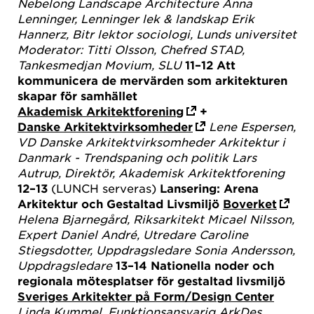
Nebelong Landscape Architecture
Anna
Lenninger, Lenninger lek & landskap
Erik
Hannerz, Bitr lektor sociologi, Lunds universitet
Moderator: Titti Olsson, Chefred STAD,
Tankesmedjan Movium, SLU
11–12
Att
kommunicera de mervärden som arkitekturen
skapar för samhället
Akademisk Arkitektforening
+
Danske Arkitektvirksomheder
Lene Espersen,
VD Danske Arkitektvirksomheder
Arkitektur i
Danmark - Trendspaning och politik
Lars
Autrup, Direktör, Akademisk Arkitektforening
12–13
(LUNCH serveras)
Lansering: Arena
Arkitektur och Gestaltad Livsmiljö
Boverket
Helena Bjarnegård, Riksarkitekt
Micael Nilsson,
Expert
Daniel André, Utredare
Caroline
Stiegsdotter, Uppdragsledare
Sonia Andersson,
Uppdragsledare
13–14
Nationella noder och
regionala mötesplatser för gestaltad livsmiljö
Sveriges Arkitekter på Form/Design Center
Linda Kummel, Funktionsansvarig ArkDes