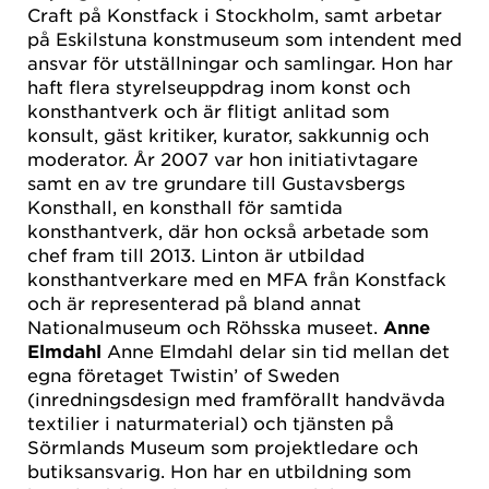
Craft på Konstfack i Stockholm, samt arbetar
på Eskilstuna konstmuseum som intendent med
ansvar för utställningar och samlingar. Hon har
haft flera styrelseuppdrag inom konst och
konsthantverk och är flitigt anlitad som
konsult, gäst kritiker, kurator, sakkunnig och
moderator. År 2007 var hon initiativtagare
samt en av tre grundare till Gustavsbergs
Konsthall, en konsthall för samtida
konsthantverk, där hon också arbetade som
chef fram till 2013. Linton är utbildad
konsthantverkare med en MFA från Konstfack
och är representerad på bland annat
Nationalmuseum och Röhsska museet.
Anne
Elmdahl
Anne Elmdahl delar sin tid mellan det
egna företaget Twistin’ of Sweden
(inredningsdesign med framförallt handvävda
textilier i naturmaterial) och tjänsten på
Sörmlands Museum som projektledare och
butiksansvarig. Hon har en utbildning som