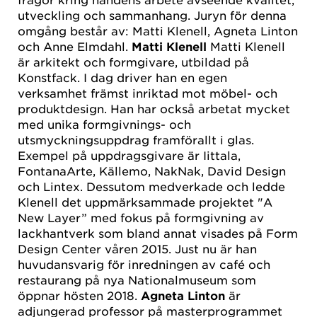
utveckling och sammanhang. Juryn för denna
omgång består av: Matti Klenell, Agneta Linton
och Anne Elmdahl.
Matti Klenell
Matti Klenell
är arkitekt och formgivare, utbildad på
Konstfack. I dag driver han en egen
verksamhet främst inriktad mot möbel- och
produktdesign. Han har också arbetat mycket
med unika formgivnings- och
utsmyckningsuppdrag framförallt i glas.
Exempel på uppdragsgivare är Iittala,
FontanaArte, Källemo, NakNak, David Design
och Lintex. Dessutom medverkade och ledde
Klenell det uppmärksammade projektet "A
New Layer” med fokus på formgivning av
lackhantverk som bland annat visades på Form
Design Center våren 2015. Just nu är han
huvudansvarig för inredningen av café och
restaurang på nya Nationalmuseum som
öppnar hösten 2018.
Agneta Linton
är
adjungerad professor på masterprogrammet