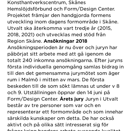
Konsthantverkscentrum, Skånes
Hemslöjdsförbund och Form/Design Center.
Projektet främjar den handgjorda formens
utveckling inom dagens formområde i Skåne.
Utvalt ska återkomma vart tredje år (2015,
2018, 2021) och utvecklas med stöd från
Region Skåne.
Ansökningar 2018
Ansökningsperioden är nu över och juryn har
påbörjat sitt arbete med att gå igenom de
totalt 240 inkomna ansökningarna. Efter juryns
första individuella genomgång samlas bidrag in
till den det gemensamma jurymötet som äger
rum i Malmö i mitten av mars. De första
beskeden till de som sökt lämnas ut under v 8
och 9. Utställningen öppnar den 14 juni på
Form/Design Center.
Årets jury
Juryn i Utvalt
består av tre personer som var och en
representerar ett formområde och som innehar
särskilda kunskaper om detta. De har också
aktivt och på olika sätt intresserat sig för
frågor kring handens arbete avseende kvalitet,