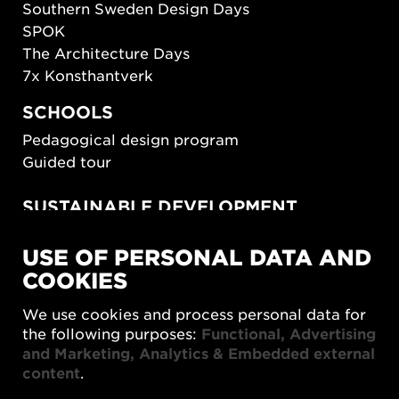
Southern Sweden Design Days
SPOK
The Architecture Days
7x Konsthantverk
SCHOOLS
Pedagogical design program
Guided tour
SUSTAINABLE DEVELOPMENT
New European Bauhaus
USE OF PERSONAL DATA AND
SUSTAINORDIC
COOKIES
Share Future Living
Play for Democracy
We use cookies and process personal data for
What Matter_s
the following purposes:
Functional, Advertising
and Marketing, Analytics & Embedded external
content
.