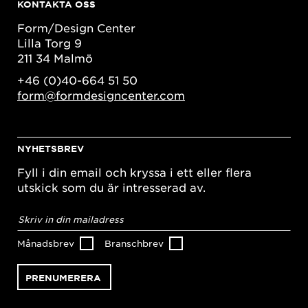
KONTAKTA OSS
Form/Design Center
Lilla Torg 9
211 34 Malmö
+46 (0)40-664 51 50
form@formdesigncenter.com
NYHETSBREV
Fyll i din email och kryssa i ett eller flera
utskick som du är intresserad av.
E-
postadress
*
Månadsbrev
Branschbrev