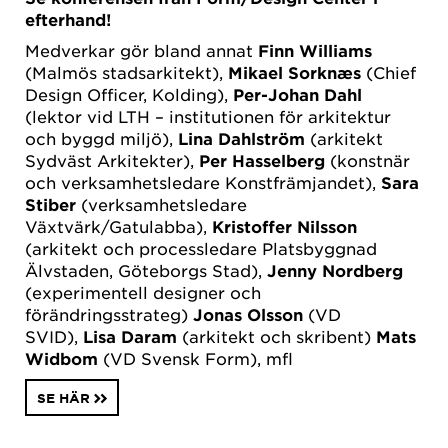
efterhand!
Medverkar gör bland annat
Finn Williams
(Malmös stadsarkitekt),
Mikael Sorknæs
(Chief
Design Officer, Kolding),
Per-Johan Dahl
(lektor vid LTH – institutionen för arkitektur
och byggd miljö),
Lina Dahlström
(arkitekt
Sydväst Arkitekter),
Per Hasselberg
(konstnär
och verksamhetsledare Konstfrämjandet),
Sara
Stiber
(verksamhetsledare
Växtvärk/Gatulabba),
Kristoffer Nilsson
(arkitekt och processledare Platsbyggnad
Älvstaden, Göteborgs Stad),
Jenny Nordberg
(experimentell designer och
förändringsstrateg)
Jonas Olsson
(VD
SVID),
Lisa Daram
(arkitekt och skribent)
Mats
Widbom
(VD Svensk Form), mfl
SE HÄR