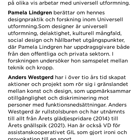
på olika vis arbetar med universell utformning.
Pamela Lindgren
berättar om hennes
designpraktik och forskning inom Universell
utformning.Som designer är universell
utformning, delaktighet, kulturell mångfald,
social design och hållbarhet utgångspunkter,
där Pamela Lindgren har uppdragsgivare både
från den offentliga och privata sektorn. I
forskningen undersöker hon samspelet mellan
teknik och kropp.
Anders Westgerd
har i över tio års tid skapat
aktioner och projekt som rör sig i gränslandet
mellan konst och design, som uppmärksammar
otillgänglighet och diskriminering mot
personer med funktionsnedsättningar. Anders
Westgerd är rullstolsburen och har utnämnts
till allt från Årets glädjespridare (2014) till
Årets gnällspik (2021). Han är också VD för
assistanskooperativet GIL som gjort ironi och
provokation till en sport.