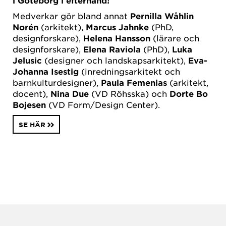
i Göteborg i efterhand!
Medverkar gör bland annat
Pernilla Wåhlin
Norén
(arkitekt),
Marcus Jahnke
(PhD,
designforskare),
Helena Hansson
(lärare och
designforskare),
Elena Raviola
(PhD),
Luka
Jelusic
(designer och landskapsarkitekt),
Eva-
Johanna Isestig
(inredningsarkitekt och
barnkulturdesigner),
Paula Femenias
(arkitekt,
docent),
Nina Due
(VD Röhsska) och
Dorte Bo
Bojesen
(VD Form/Design Center).
SE HÄR