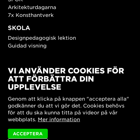
Arkitekturdagarna
7x Konsthantverk
SKOLA
Designpedagogisk lektion
Guidad visning
HÅLLBAR UTVECKLING
VI ANVÄNDER COOKIES FÖR
New European Bauhaus
ATT FÖRBÄTTRA DIN
SUSTAINORDIC
UPPLEVELSE
Share Future Living
Lek för demokrati
Genom att klicka på knappen "acceptera alla"
What Matter_s
godkänner du att vi gör det. Cookies behövs
för att du ska kunna titta på videor på vår
webbplats.
Mer information
ACCEPTERA