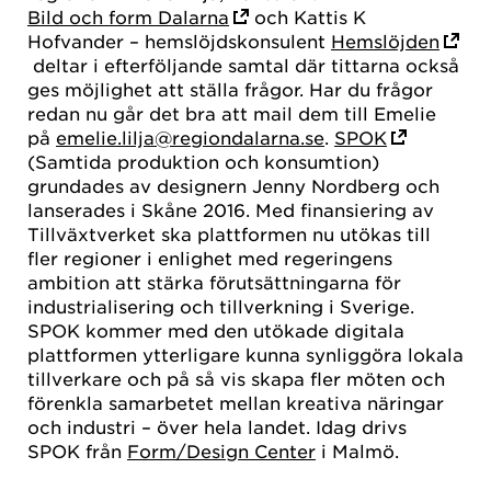
Bild och form Dalarna
och Kattis K
Hofvander – hemslöjdskonsulent
Hemslöjden
deltar i efterföljande samtal där tittarna också
ges möjlighet att ställa frågor. Har du frågor
redan nu går det bra att mail dem till Emelie
på
emelie.lilja@regiondalarna.se
.
SPOK
(Samtida produktion och konsumtion)
grundades av designern Jenny Nordberg och
lanserades i Skåne 2016. Med finansiering av
Tillväxtverket ska plattformen nu utökas till
fler regioner i enlighet med regeringens
ambition att stärka förutsättningarna för
industrialisering och tillverkning i Sverige.
SPOK kommer med den utökade digitala
plattformen ytterligare kunna synliggöra lokala
tillverkare och på så vis skapa fler möten och
förenkla samarbetet mellan kreativa näringar
och industri – över hela landet. Idag drivs
SPOK från
Form/Design Center
i Malmö.