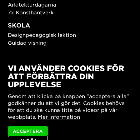
Arkitekturdagarna
7x Konsthantverk
SKOLA
Designpedagogisk lektion
Guidad visning
HÅLLBAR UTVECKLING
VI ANVÄNDER COOKIES FÖR
New European Bauhaus
ATT FÖRBÄTTRA DIN
SUSTAINORDIC
UPPLEVELSE
Share Future Living
Lek för demokrati
Genom att klicka på knappen "acceptera alla"
What Matter_s
godkänner du att vi gör det. Cookies behövs
för att du ska kunna titta på videor på vår
webbplats.
Mer information
ACCEPTERA