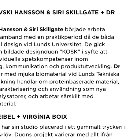
SKI HANSSON & SIRI SKILLGATE + DR
ansson & Siri Skillgate
började arbeta
 samband med en praktikperiod då de båda
ll design vid Lunds Universitet. De gick
 bildade designduon "KOSK" i syfte att
ividuella spetskompetenser inom
ng, kommunikation och produktutveckling.
Dr
r med mjuka biomaterial vid Lunds Tekniska
skning handlar om proteinbaserade material,
karakterisering och användning som nya
lysatorer, och arbetar särskilt med
terial.
BEL + VIRGÍNIA BOIX
l
har sin studio placerad i ett gammalt tryckeri i
löv. Duons projekt varierar med allt ifrån