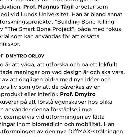
duktion.
Prof. Magnus Tägil
arbetar som
edi vid Lunds Universitet. Han är bland annat
forskningsprojektet ”Building Bone Killing
av ”The Smart Bone Project”, båda med fokus
erial som kan användas för att ersätta
änniskor.
OF. DMYTRO ORLOV
 är att våga, att utforska och på ett lekfullt
ttade meningar om vad design är och ska vara.
 av att dagligen bidra med nya idéer och
kors liv som gör att de påverkas av en
produkt eller interiör.
Prof. Dmytro
userar på att förstå egenskaper hos olika
n använder denna förståelse i nya
r, exempelvis vid utformningen av lätta
pningar inom biomedicin och mobilitet. Han
utformningen av den nya DiffMAX-strålningen