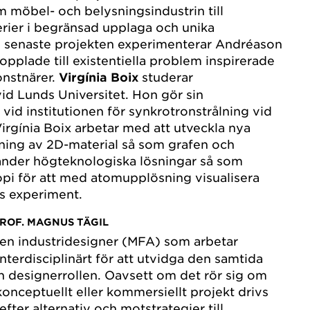
möbel- och belysningsindustrin till
rier i begränsad upplaga och unika
de senaste projekten experimenterar Andréason
opplade till existentiella problem inspirerade
onstnärer.
Virgínia Boix
studerar
id Lunds Universitet. Hon gör sin
vid institutionen för synkrotronstrålning vid
Virgínia Boix arbetar med att utveckla nya
kning av 2D-material så som grafen och
nder högteknologiska lösningar så som
pi för att med atomupplösning visualisera
es experiment.
ROF. MAGNUS TÄGIL
 en industridesigner (MFA) som arbetar
terdisciplinärt för att utvidga den samtida
 designerrollen. Oavsett om det rör sig om
konceptuellt eller kommersiellt projekt drivs
fter alternativ och motstrategier till