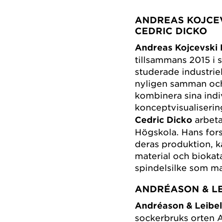
ANDREAS KOJCEV
CEDRIC DICKO
Andreas Kojcevski H
tillsammans 2015 i
studerade industrie
nyligen samman och
kombinera sina ind
konceptvisualiseri
Cedric Dicko
arbeta
Högskola. Hans for
deras produktion, 
material och biokata
spindelsilke som ma
ANDRÉASON & LEI
Andréason & Leibe
sockerbruks orten Ar