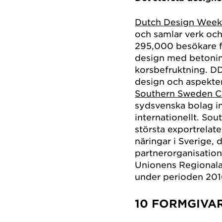
Dutch Design Wee
och samlar verk oc
295,000 besökare fr
design med betonin
korsbefruktning. DD
design och aspekte
Southern Sweden C
sydsvenska bolag in
internationellt. So
största exportrelate
näringar i Sverige,
partnerorganisation
Unionens Regionala 
under perioden 201
10 FORMGIVA