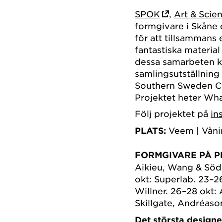
SPOK
,
Art & Scien
formgivare i Skåne
för att tillsammans
fantastiska material
dessa samarbeten k
samlingsutställning
Southern Sweden Cr
Projektet heter Wha
Följ projektet på
in
PLATS:
Veem | Vånin
FORMGIVARE PÅ P
Aikieu, Wang & Söde
okt: Superlab. 23–2
Willner. 26–28 okt:
Skillgate, Andréaso
Det största designe