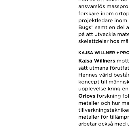
ansvarslös masspro
forskare inom ortop
projektledare inom 
Bugs” samt en del 
på att utveckla mat
skelettdelar hos m
KAJSA WILLNER + PR
Kajsa Willners
motto
sätt utmana förutfa
Hennes värld består
koncept till männis
upplevelse kring en 
Orlovs
forskning fok
metaller och hur ma
tillverkningsteknike
metaller för tilläm
arbetar också med 