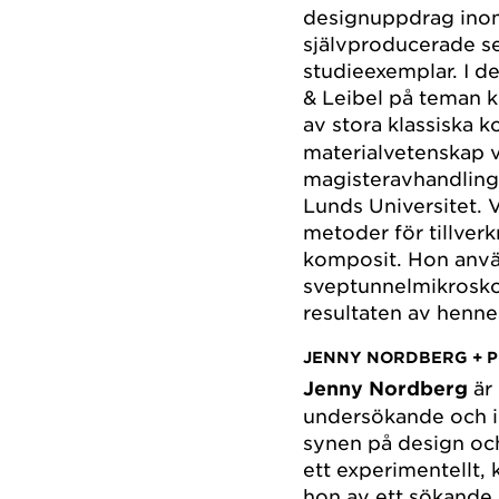
designuppdrag inom 
självproducerade se
studieexemplar. I 
& Leibel på teman k
av stora klassiska k
materialvetenskap v
magisteravhandling 
Lunds Universitet. 
metoder för tillver
komposit. Hon anvä
sveptunnelmikrosko
resultaten av henn
JENNY NORDBERG + P
Jenny Nordberg
är
undersökande och in
synen på design och
ett experimentellt, 
hon av ett sökande e