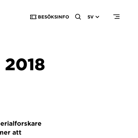
BESÖKSINFO
SV
 2018
rialforskare
mer att