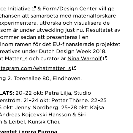
ce Initiative
& Form/Design Center vill ge
 chansen att samarbeta med materialforskare
 experimentera, utforska och visualisera de
 som är under utveckling just nu. Resultatet av
ommer sedan att presenteras i en
 inom ramen för det EU-finansierade projektet
eatives under Dutch Design Week 2018.
t Matter_s och curator är
Nina Warnolf
.
stagram.com/whatmatter_s
g 2. Torenallee 80, Eindhoven.
LATS:
20–22 okt: Petra Lilja, Studio
rström. 21–24 okt: Petter Thörne. 22–25
6 okt: Jenny Nordberg. 25–28 okt: Kajsa
 Andreas Kojcevski Hansson & Siri
n & Leibel, Kunsik Choi.
ventet i norra Europa