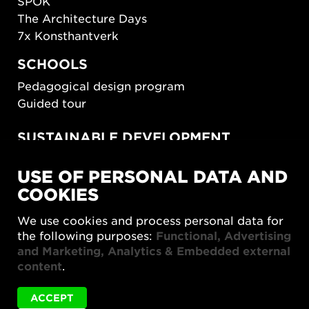
SPOK
The Architecture Days
7x Konsthantverk
SCHOOLS
Pedagogical design program
Guided tour
SUSTAINABLE DEVELOPMENT
New European Bauhaus
USE OF PERSONAL DATA AND
SUSTAINORDIC
COOKIES
Share Future Living
Play for Democracy
We use cookies and process personal data for
What Matter_s
the following purposes:
Functional, Advertising
and Marketing, Analytics & Embedded external
content
.
ACCEPT
Status
Business speed dating Arkitekter is not available