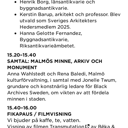
Henrik Borg, länsantikvarie och
byggnadsantikvarie.
Kerstin Barup, arkitekt och professor. Blev
utvald som Sveriges Arkitekters
Hedersmedlem 2025.
Hanna Gelotte Fernandez,
Byggnadsantikvarie,
Riksantikvarieämbetet.
15.20–15.40
SAMTAL:
MALMÖS MINNE, ARKIV OCH
MONUMENT
Anna Wahlstedt och Rena Baledi, Malmö
kulturförvaltning, i samtal med Jonelle Twum,
grundare och konstnärlig ledare för Black
Archives Sweden, om vikten av att fördela
minnen i staden.
15.40–16.00
FIKAPAUS
/ FILMVISNING
Vi bjuder på kaffe, te, vatten.
Visning av filmen
Transmutation
av Bêka &