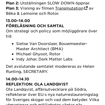
Plan 2:
Utställningen SLOW DOWN öppnar.
Plan 3:
Visning av filmen
Transmutation
av
Bêka & Lemoine och Rotor.
13.00–14.00
FÖRELÄSNING OCH SAMTAL
Om strategi och policy som möjliggörare över
tid.
Sietse Van Doorslaer, Bouwmeester-
Master Architect (BMA)
Michael Ghyoot, Rotor
Indy Johar, Dark Matter Labs
Det avslutande samtalet modereras av Helen
Runting, SECRETARY.
14.00–14.10
REFLEKTION: OLA LANDQVIST
Ola Landqvist, affärsutvecklare på Södra,
reflekterar över EU:s nya naturrestaureringslag
för Sveriges skogar och vad dem betyder. Vilka
utmaningar och möjligheter väntar när