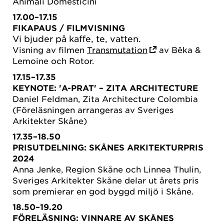
Animali Domesticini
17.00–17.15
FIKAPAUS
/ FILMVISNING
Vi bjuder på kaffe, te, vatten.
Visning av filmen
Transmutation
av Bêka &
Lemoine och Rotor.
17.15–17.35
KEYNOTE: 'A-PRAT' –
ZITA ARCHITECTURE
Daniel Feldman, Zita Architecture Colombia
(Föreläsningen arrangeras av Sveriges
Arkitekter Skåne)
17.35–18.50
PRISUTDELNING:
SKÅNES ARKITEKTURPRIS
2024
Anna Jenke, Region Skåne och Linnea Thulin,
Sveriges Arkitekter Skåne delar ut årets pris
som premierar en god byggd miljö i Skåne.
18.50–19.20
FÖRELÄSNING: VINNARE AV
SKÅNES