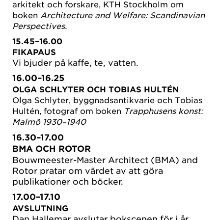
arkitekt och forskare, KTH Stockholm om
boken
Architecture and Welfare: Scandinavian
Perspectives.
15.45–16.00
FIKAPAUS
Vi bjuder på kaffe, te, vatten.
16.00–16.25
OLGA SCHLYTER OCH TOBIAS HULTÉN
Olga Schlyter, byggnadsantikvarie och Tobias
Hultén, fotograf om boken
Trapphusens konst:
Malmö 1930–1940
16.30–17.00
BMA OCH ROTOR
Bouwmeester-Master Architect (BMA) and
Rotor pratar om värdet av att göra
publikationer och böcker.
17.00–17.10
AVSLUTNING
Dan Hallemar avslutar bokscenen för i år.