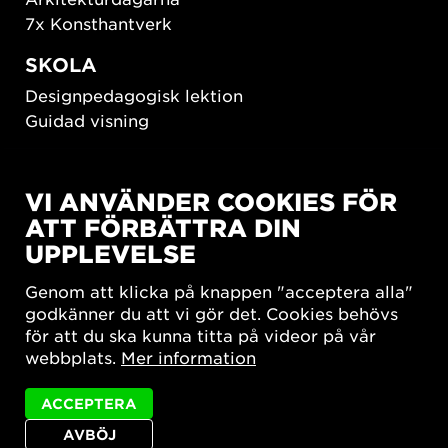
7x Konsthantverk
SKOLA
Designpedagogisk lektion
Guidad visning
HÅLLBAR UTVECKLING
VI ANVÄNDER COOKIES FÖR
New European Bauhaus
ATT FÖRBÄTTRA DIN
SUSTAINORDIC
UPPLEVELSE
Share Future Living
Lek för demokrati
Genom att klicka på knappen "acceptera alla"
What Matter_s
godkänner du att vi gör det. Cookies behövs
för att du ska kunna titta på videor på vår
webbplats.
Mer information
ACCEPTERA
AVBÖJ
Integritetspolicy
Tillgänglighetsredogörelse
Sajtkarta