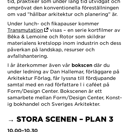
tid, praktiker som under lång tid utvidgat och
omprövat den konventionella föreställningen
om vad ”hållbar arkitektur och planering” är.
Under lunch- och fikapauser kommer
Transmutation
visas – en serie kortfilmer av
Bêka & Lemoine och Rotor som skildrar
materialens kretslopp inom industrin och dess
påverkan på landskap, resurser och
avfallshantering.
I år återkommer även vår
bokscen
där du
under ledning av Dan Hallemar, förläggare på
Arkitektur Förlag, får lyssna till fördjupande
samtal med en rad författare l i caféet på
Form/Design Center. Bokscenen är ett
samarbete mellan Form/Design Center, Konst-
ig bokhandel och Sveriges Arkitekter.
→ STORA SCENEN – PLAN 3
10.00–10.30