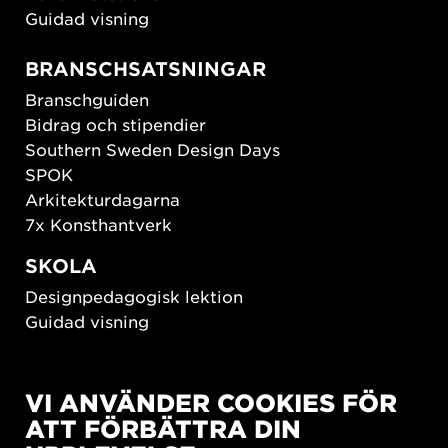
Guidad visning
BRANSCHSATSNINGAR
Branschguiden
Bidrag och stipendier
Southern Sweden Design Days
SPOK
Arkitekturdagarna
7x Konsthantverk
SKOLA
Designpedagogisk lektion
Guidad visning
HÅLLBAR UTVECKLING
VI ANVÄNDER COOKIES FÖR
New European Bauhaus
ATT FÖRBÄTTRA DIN
SUSTAINORDIC