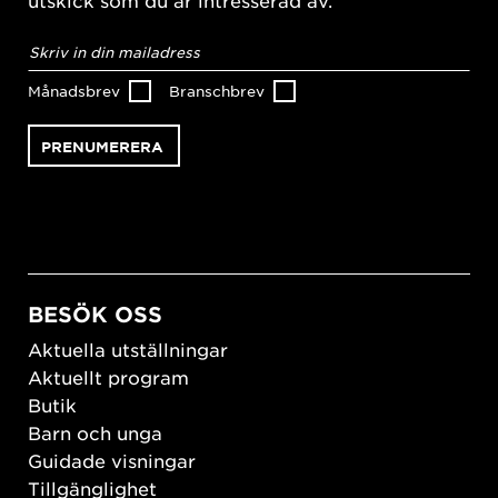
utskick som du är intresserad av.
E-
postadress
*
Månadsbrev
Branschbrev
BESÖK OSS
Aktuella utställningar
Aktuellt program
Butik
Barn och unga
Guidade visningar
Tillgänglighet