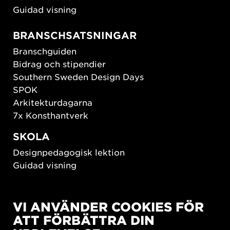
Guidad visning
BRANSCHSATSNINGAR
Branschguiden
Bidrag och stipendier
Southern Sweden Design Days
SPOK
Arkitekturdagarna
7x Konsthantverk
SKOLA
Designpedagogisk lektion
Guidad visning
HÅLLBAR UTVECKLING
VI ANVÄNDER COOKIES FÖR
New European Bauhaus
ATT FÖRBÄTTRA DIN
SUSTAINORDIC