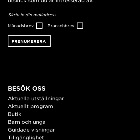
utskick som du är intresserad av.
E-
postadress
*
Månadsbrev
Branschbrev
BESÖK OSS
Aktuella utställningar
Aktuellt program
Butik
Barn och unga
Guidade visningar
Tillgänglighet